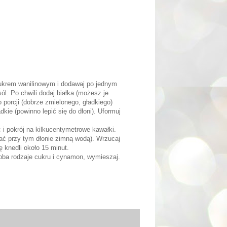
 cukrem wanilinowym i dodawaj po jednym
ól. Po chwili dodaj białka (możesz je
o porcji (dobrze zmielonego, gładkiego)
dkie (powinno lepić się do dłoni). Uformuj
c i pokrój na kilkucentymetrowe kawałki.
żać przy tym dłonie zimną wodą). Wrzucaj
ę knedli około 15 minut.
 oba rodzaje cukru i cynamon, wymieszaj.