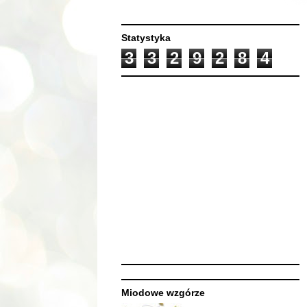
Statystyka
3
3
2
9
2
8
4
Miodowe wzgórze