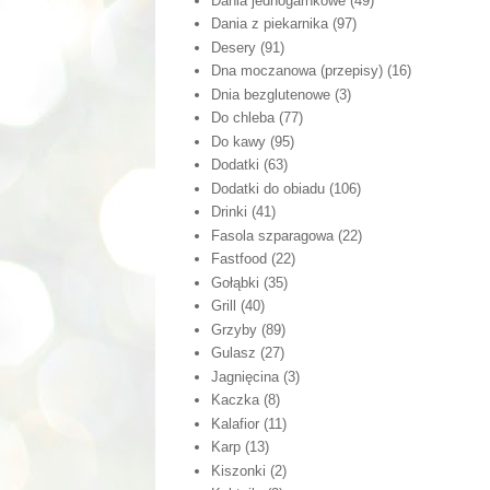
Dania jednogarnkowe
(49)
Dania z piekarnika
(97)
Desery
(91)
Dna moczanowa (przepisy)
(16)
Dnia bezglutenowe
(3)
Do chleba
(77)
Do kawy
(95)
Dodatki
(63)
Dodatki do obiadu
(106)
Drinki
(41)
Fasola szparagowa
(22)
Fastfood
(22)
Gołąbki
(35)
Grill
(40)
Grzyby
(89)
Gulasz
(27)
Jagnięcina
(3)
Kaczka
(8)
Kalafior
(11)
Karp
(13)
Kiszonki
(2)