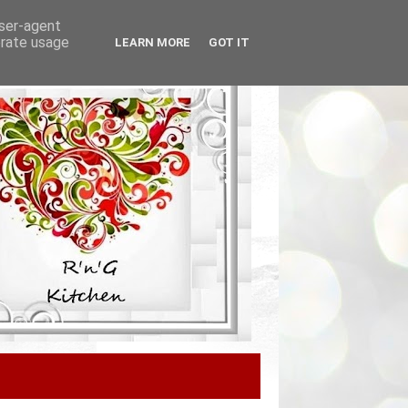
user-agent
erate usage
LEARN MORE
GOT IT