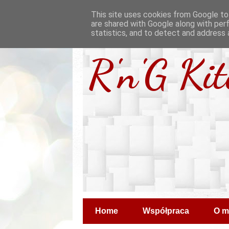
This site uses cookies from Google to 
are shared with Google along with per
statistics, and to detect and address 
R'n'G Ki
Home
Współpraca
O m