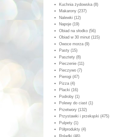
Kuchnia żydowska
(8)
Makarony
(237)
Nalewki
(12)
Napoje
(19)
Obiad na słodko
(56)
Obiad w 30 minut
(115)
Owoce morza
(9)
Pasty
(15)
Pasztety
(8)
Pieczenie
(11)
Pieczywo
(7)
Pierogi
(47)
Pizza
(4)
Placki
(16)
Podroby
(1)
Polewy do ciast
(1)
Przetwory
(132)
Przystawki i przekąski
(475)
Pulpety
(1)
Półprodukty
(4)
Roladki
(46)