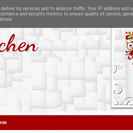
deliver its services and to analyze traffic. Your IP address and 
formance and security metrics to ensure quality of service, gen
abuse.
tchen
nie