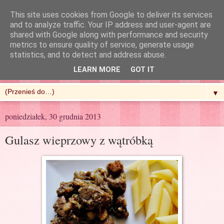
This site uses cookies from Google to deliver its services
and to analyze traffic. Your IP address and user-agent are
shared with Google along with performance and security
metrics to ensure quality of service, generate usage
R'n'G Kitchen
statistics, and to detect and address abuse.
LEARN MORE
GOT IT
▼
poniedziałek, 30 grudnia 2013
Gulasz wieprzowy z wątróbką