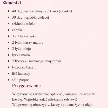
Składniki
40 dag wieprzowiny bez kości (szynka)
30 dag wątróbki cielęcej
szklanka mleka
cebula
3 ząbki czosnku
2 łyżki kaszy manny
2 łyżki oleju
łyżka masła
2 łyżeczki suszonego majeranku
łyżeczka bazylii
liść laurowy
sól i pieprz
Przygotowanie
Wieprzowinę i wątróbkę opłukać , osuszyć , pokroić w
kostkę. Wątróbkę zalać mlekiem i odstawić.
Wieprzowinę obtoczyć w kaszy i podsmażyć na oleju