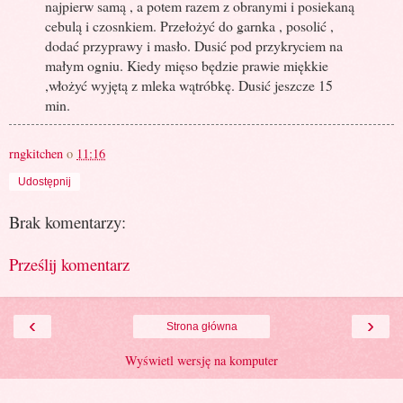
najpierw samą , a potem razem z obranymi i posiekaną
cebulą i czosnkiem. Przełożyć do garnka , posolić ,
dodać przyprawy i masło. Dusić pod przykryciem na
małym ogniu. Kiedy mięso będzie prawie miękkie
,włożyć wyjętą z mleka wątróbkę. Dusić jeszcze 15
min.
rngkitchen
o
11:16
Udostępnij
Brak komentarzy:
Prześlij komentarz
‹
›
Strona główna
Wyświetl wersję na komputer