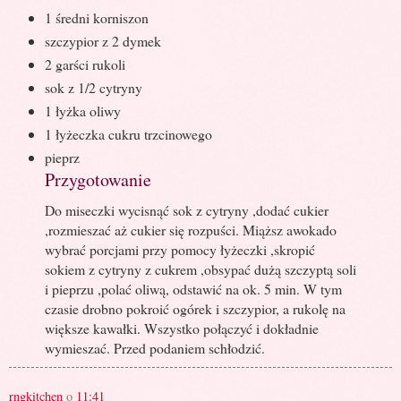
1 średni korniszon
szczypior z 2 dymek
2 garści rukoli
sok z 1/2 cytryny
1 łyżka oliwy
1 łyżeczka cukru trzcinowego
pieprz
Przygotowanie
Do miseczki wycisnąć sok z cytryny ,dodać cukier
,rozmieszać aż cukier się rozpuści. Miąższ awokado
wybrać porcjami przy pomocy łyżeczki ,skropić
sokiem z cytryny z cukrem ,obsypać dużą szczyptą soli
i pieprzu ,polać oliwą, odstawić na ok. 5 min. W tym
czasie drobno pokroić ogórek i szczypior, a rukolę na
większe kawałki. Wszystko połączyć i dokładnie
wymieszać. Przed podaniem schłodzić.
rngkitchen
o
11:41