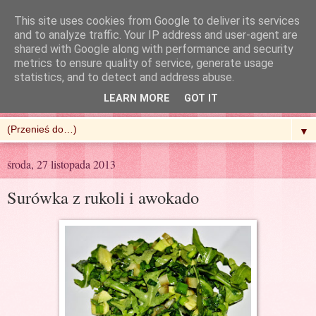
This site uses cookies from Google to deliver its services
and to analyze traffic. Your IP address and user-agent are
shared with Google along with performance and security
metrics to ensure quality of service, generate usage
R'n'G Kitchen
statistics, and to detect and address abuse.
LEARN MORE
GOT IT
▼
środa, 27 listopada 2013
Surówka z rukoli i awokado