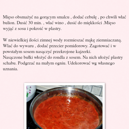
Mięso obsmażyć na gorącym smalcu , dodać cebulę , po chwili wlać
bulion. Dusić 30 min. , wlać wino , dusić do miękkości .Mięso
wyjąć z sosu i pokroić w plastry.
W niewielkiej ilości zimnej wody rozmieszać mąkę ziemniaczaną.
Wlać do wywaru , dodać przecier pomidorowy. Zagotować i w
powstałym sosem nasączyć przekrojone kajzerki.
Nasączone bułki włożyć do rondla z sosem. Na nich ułożyć plastry
schabu. Podgrzać na małym ogniu. Udekorować wg własnego
uznania.