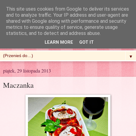
This site uses cookies from Google to deliver its services
and to analyze traffic. Your IP address and user-agent are
shared with Google along with performance and security
metrics to ensure quality of service, generate usage
R'n'G Kitchen
statistics, and to detect and address abuse.
LEARN MORE
GOT IT
▼
piątek, 29 listopada 2013
Maczanka