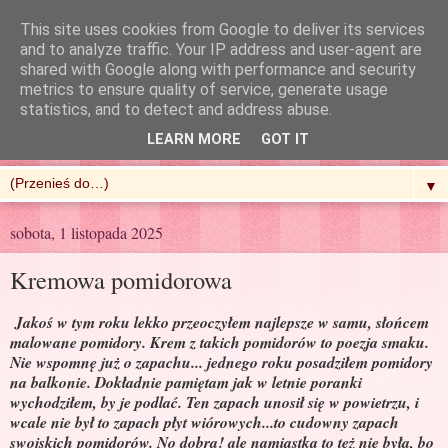
This site uses cookies from Google to deliver its services
and to analyze traffic. Your IP address and user-agent are
shared with Google along with performance and security
metrics to ensure quality of service, generate usage
R'n'G Kitchen
statistics, and to detect and address abuse.
LEARN MORE
GOT IT
▼
sobota, 1 listopada 2025
Kremowa pomidorowa
Jakoś w tym roku lekko przeoczyłem najlepsze w samu, słońcem
malowane pomidory. Krem z takich pomidorów to poezja smaku.
Nie wspomnę już o zapachu... jednego roku posadziłem pomidory
na balkonie. Dokładnie pamiętam jak w letnie poranki
wychodziłem, by je podlać. Ten zapach unosił się w powietrzu, i
wcale nie był to zapach płyt wiórowych...to cudowny zapach
swojskich pomidorów. No dobra! ale namiastka to też nie była, bo