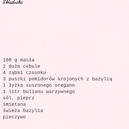
Składniki:
100 g masła
2 duże cebule
4 ząbki czosnku
3 puszki pomidorów krojonych z bazylią
1 łyżka suszonego oregano
1 litr bulionu warzywnego
sól, pieprz
śmietana
świeża bazylia
pieczywo