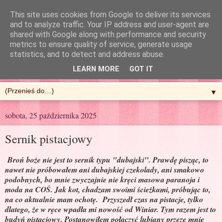
This site uses cookies from Google to deliver its services
and to analyze traffic. Your IP address and user-agent are
shared with Google along with performance and security
metrics to ensure quality of service, generate usage
R'n'G Kitchen
statistics, and to detect and address abuse.
LEARN MORE
GOT IT
▼
sobota, 25 października 2025
Sernik pistacjowy
Broń boże nie jest to sernik typu "dubajski". Prawdę pisząc, to
nawet nie próbowałem ani dubajskiej czekolady, ani smakowo
podobnych, bo mnie zwyczajnie nie kręci masowa paranoja i
moda na COŚ. Jak kot, chadzam swoimi ścieżkami, próbując to,
na co aktualnie mam ochotę. Przyszedł czas na pistacje, tylko
dlatego, że w ręce wpadła mi nowość od Winiar. Tym razem jest to
budyń pistacjowy. Postanowiłem połączyć lubiany przeze mnie