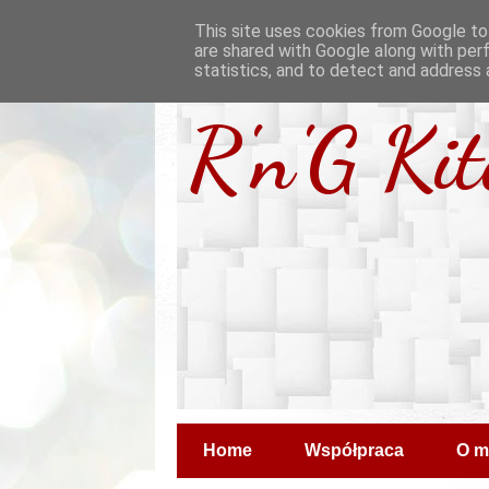
This site uses cookies from Google to 
are shared with Google along with per
statistics, and to detect and address 
R'n'G Ki
Home
Współpraca
O m