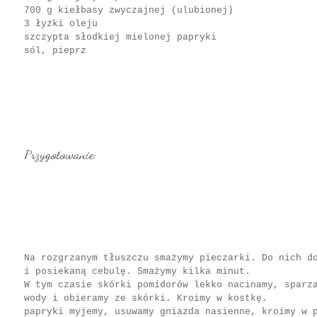
700 g kiełbasy zwyczajnej (ulubionej)
3 łyżki oleju
szczypta słodkiej mielonej papryki
sól, pieprz
Przygotowanie:
Na rozgrzanym tłuszczu smażymy pieczarki. Do nich d
i posiekaną cebulę. Smażymy kilka minut.
W tym czasie skórki pomidorów lekko nacinamy, sparz
wody i obieramy ze skórki. Kroimy w kostkę.
papryki myjemy, usuwamy gniazda nasienne, kroimy w 