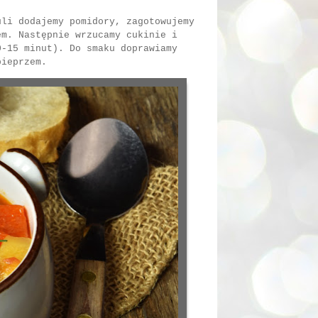
uli dodajemy pomidory, zagotowujemy
em. Następnie wrzucamy cukinie i
0-15 minut). Do smaku doprawiamy
pieprzem.