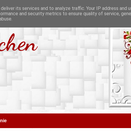
deliver its services and to analyze traffic. Your IP address and 
formance and security metrics to ensure quality of service, gen
abuse.
tchen
nie