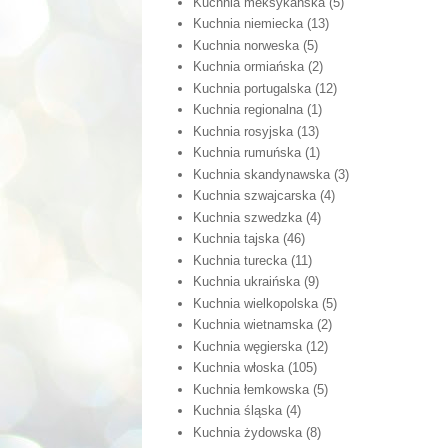
Kuchnia meksykańska
(5)
Kuchnia niemiecka
(13)
Kuchnia norweska
(5)
Kuchnia ormiańska
(2)
Kuchnia portugalska
(12)
Kuchnia regionalna
(1)
Kuchnia rosyjska
(13)
Kuchnia rumuńska
(1)
Kuchnia skandynawska
(3)
Kuchnia szwajcarska
(4)
Kuchnia szwedzka
(4)
Kuchnia tajska
(46)
Kuchnia turecka
(11)
Kuchnia ukraińska
(9)
Kuchnia wielkopolska
(5)
Kuchnia wietnamska
(2)
Kuchnia węgierska
(12)
Kuchnia włoska
(105)
Kuchnia łemkowska
(5)
Kuchnia śląska
(4)
Kuchnia żydowska
(8)