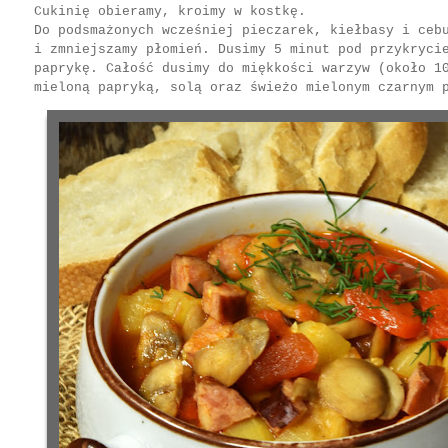
Cukinię obieramy, kroimy w kostkę.
Do podsmażonych wcześniej pieczarek, kiełbasy i ceb
i zmniejszamy płomień. Dusimy 5 minut pod przykryci
paprykę. Całość dusimy do miękkości warzyw (około 1
mieloną papryką, solą oraz świeżo mielonym czarnym 