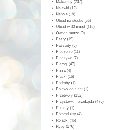
Makarony
(237)
Nalewki
(12)
Napoje
(19)
Obiad na słodko
(56)
Obiad w 30 minut
(115)
Owoce morza
(9)
Pasty
(15)
Pasztety
(8)
Pieczenie
(11)
Pieczywo
(7)
Pierogi
(47)
Pizza
(4)
Placki
(16)
Podroby
(1)
Polewy do ciast
(1)
Przetwory
(132)
Przystawki i przekąski
(475)
Pulpety
(1)
Półprodukty
(4)
Roladki
(46)
Ryby
(176)