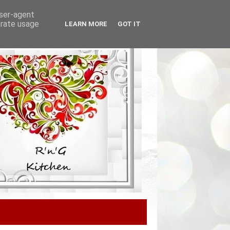
user-agent
erate usage
LEARN MORE
GOT IT