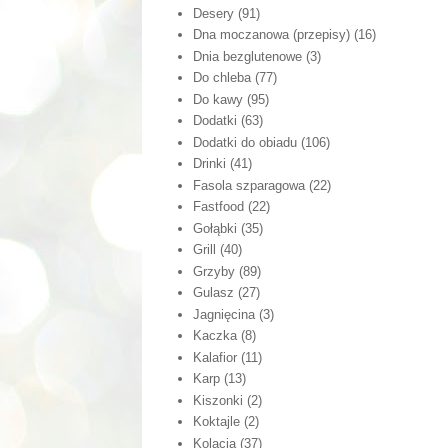
Desery
(91)
Dna moczanowa (przepisy)
(16)
Dnia bezglutenowe
(3)
Do chleba
(77)
Do kawy
(95)
Dodatki
(63)
Dodatki do obiadu
(106)
Drinki
(41)
Fasola szparagowa
(22)
Fastfood
(22)
Gołąbki
(35)
Grill
(40)
Grzyby
(89)
Gulasz
(27)
Jagnięcina
(3)
Kaczka
(8)
Kalafior
(11)
Karp
(13)
Kiszonki
(2)
Koktajle
(2)
Kolacja
(37)