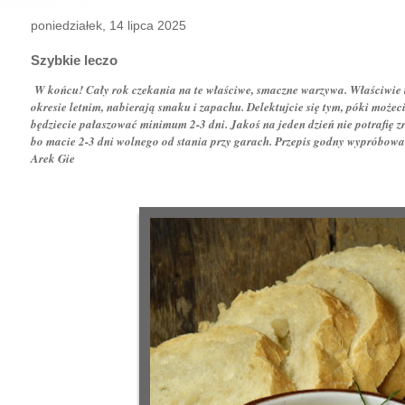
poniedziałek, 14 lipca 2025
Szybkie leczo
W końcu! Cały rok czekania na te właściwe, smaczne warzywa. Właściwie t
okresie letnim, nabierają smaku i zapachu. Delektujcie się tym, póki możecie
będziecie pałaszować minimum 2-3 dni. Jakoś na jeden dzień nie potrafię zro
bo macie 2-3 dni wolnego od stania przy garach. Przepis godny wypróbow
Arek Gie