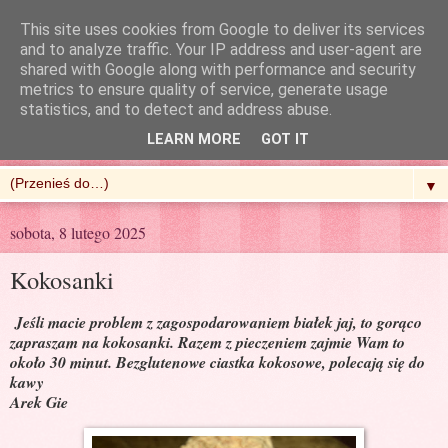
This site uses cookies from Google to deliver its services
and to analyze traffic. Your IP address and user-agent are
shared with Google along with performance and security
metrics to ensure quality of service, generate usage
R'n'G Kitchen
statistics, and to detect and address abuse.
LEARN MORE
GOT IT
▼
sobota, 8 lutego 2025
Kokosanki
Jeśli macie problem z zagospodarowaniem białek jaj, to gorąco
zapraszam na kokosanki. Razem z pieczeniem zajmie Wam to
około 30 minut. Bezglutenowe ciastka kokosowe, polecają się do
kawy
Arek Gie