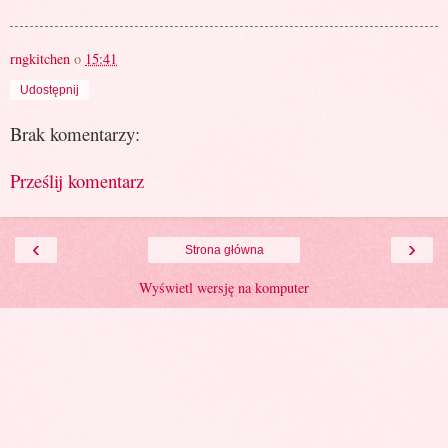
rngkitchen
o
15:41
Udostępnij
Brak komentarzy:
Prześlij komentarz
‹
›
Strona główna
Wyświetl wersję na komputer