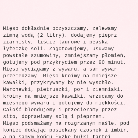
Mięso dokładnie oczyszczamy, zalewamy
zimną wodą (2 litry), dodajemy pieprz
ziarnisty, liście laurowe i płaską
łyżeczkę soli. Zagotowujemy, usuwamy
powstałe szumowiny, zmniejszamy płomień,
gotujemy pod przykryciem przez 90 minut.
Mięso wyciągamy z wywaru, a sam wywar
przecedzamy. Mięso kroimy na mniejsze
kawałki, przykrywamy by nie wyschło.
Marchewki, pietruszki, por i ziemniaki,
kroimy na mniejsze kawałki, wrzucamy do
mięsnego wywaru i gotujemy do miękkości.
Całość blendujemy i przecieramy przez
sito, doprawiamy solą i pieprzem.
Mięso podsmażamy na rozgrzanym maśle, pod
koniec dodając posiekany czosnek i imbir,
a na samym końcu łyżkę bułki tartej.