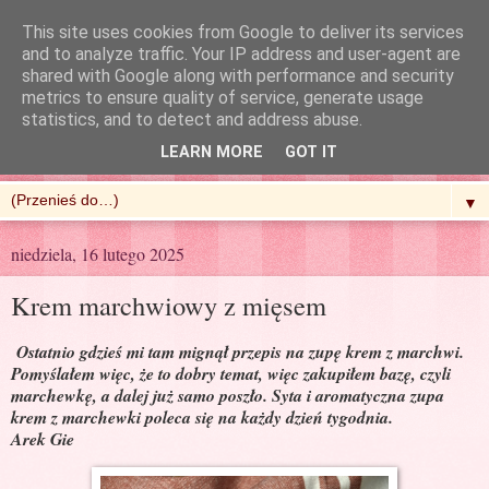
This site uses cookies from Google to deliver its services
and to analyze traffic. Your IP address and user-agent are
shared with Google along with performance and security
metrics to ensure quality of service, generate usage
R'n'G Kitchen
statistics, and to detect and address abuse.
LEARN MORE
GOT IT
▼
niedziela, 16 lutego 2025
Krem marchwiowy z mięsem
Ostatnio gdzieś mi tam mignął przepis na zupę krem z marchwi.
Pomyślałem więc, że to dobry temat, więc zakupiłem bazę, czyli
marchewkę, a dalej już samo poszło. Syta i aromatyczna zupa
krem z marchewki poleca się na każdy dzień tygodnia.
Arek Gie