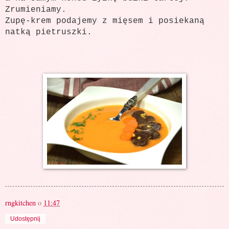
Zrumieniamy.
Zupę-krem podajemy z mięsem i posiekaną
natką pietruszki.
rngkitchen
o
11:47
Udostępnij