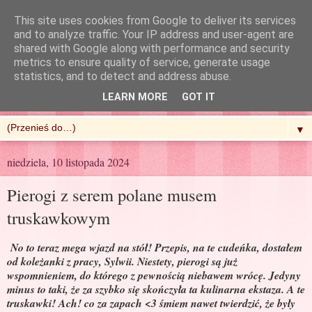
This site uses cookies from Google to deliver its services
and to analyze traffic. Your IP address and user-agent are
shared with Google along with performance and security
metrics to ensure quality of service, generate usage
R'n'G Kitchen
statistics, and to detect and address abuse.
LEARN MORE
GOT IT
▼
niedziela, 10 listopada 2024
Pierogi z serem polane musem
truskawkowym
No to teraz mega wjazd na stół! Przepis, na te cudeńka, dostałem
od koleżanki z pracy, Sylwii. Niestety, pierogi są już
wspomnieniem, do którego z pewnością niebawem wrócę. Jedyny
minus to taki, że za szybko się skończyła ta kulinarna ekstaza. A te
truskawki! Ach! co za zapach <3 śmiem nawet twierdzić, że były