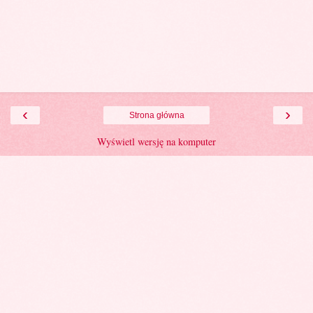
‹
›
Strona główna
Wyświetl wersję na komputer