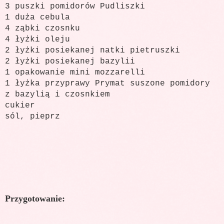
3 puszki pomidorów Pudliszki
1 duża cebula
4 ząbki czosnku
4 łyżki oleju
2 łyżki posiekanej natki pietruszki
2 łyżki posiekanej bazylii
1 opakowanie mini mozzarelli
1 łyżka przyprawy Prymat suszone pomidory
z bazylią i czosnkiem
cukier
sól, pieprz
Przygotowanie: