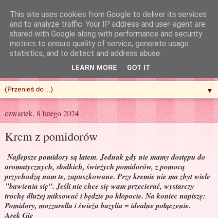
This site uses cookies from Google to deliver its services
and to analyze traffic. Your IP address and user-agent are
shared with Google along with performance and security
metrics to ensure quality of service, generate usage
R'n'G Kitchen
statistics, and to detect and address abuse.
LEARN MORE
GOT IT
▼
czwartek, 8 lutego 2024
Krem z pomidorów
Najlepsze pomidory są latem. Jednak gdy nie mamy dostępu do
aromatycznych, słodkich, świeżych pomidorów, z pomocą
przychodzą nam te, zapuszkowane. Przy kremie nie ma zbyt wiele
"bawienia się". Jeśli nie chce się wam przecierać, wystarczy
trochę dłużej miksować i będzie po kłopocie. Na koniec napiszę:
Pomidory, mozzarella i świeża bazylia = idealne połączenie.
Arek Gie