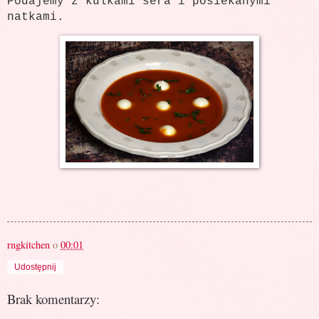
Podajemy z kulkami sera i posiekanymi
natkami.
rngkitchen
o
00:01
Udostępnij
Brak komentarzy: