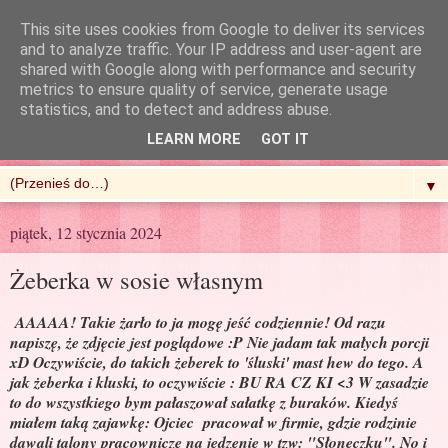
This site uses cookies from Google to deliver its services
and to analyze traffic. Your IP address and user-agent are
shared with Google along with performance and security
metrics to ensure quality of service, generate usage
R'n'G Kitchen
statistics, and to detect and address abuse.
LEARN MORE
GOT IT
▼
piątek, 12 stycznia 2024
Żeberka w sosie własnym
AAAAA! Takie żarło to ja mogę jeść codziennie! Od razu
napiszę, że zdjęcie jest poglądowe :P Nie jadam tak małych porcji
xD Oczywiście, do takich żeberek to 'śluski' mast hew do tego. A
jak żeberka i kluski, to oczywiście : BU RA CZ KI <3 W zasadzie
to do wszystkiego bym pałaszował sałatkę z buraków. Kiedyś
miałem taką zajawkę: Ojciec pracował w firmie, gdzie rodzinie
dawali talony pracownicze na jedzenie w tzw: "Słoneczku". No i