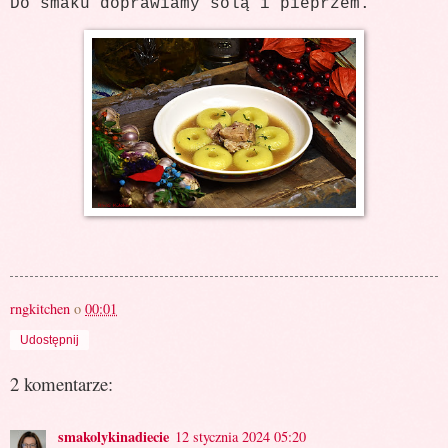
Do smaku doprawiamy solą i pieprzem.
rngkitchen
o
00:01
Udostępnij
2 komentarze:
smakolykinadiecie
12 stycznia 2024 05:20