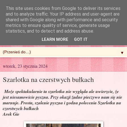
This site uses cookies from Google to deliver its services
and to analyze traffic. Your IP address and user-agent are
shared with Google along with performance and security
metrics to ensure quality of service, generate usage
R'n'G Kitchen
statistics, and to detect and address abuse.
LEARN MORE
GOT IT
▼
wtorek, 23 stycznia 2024
Szarlotka na czerstwych bułkach
Może spektakularnie ta szarlotka nie wygląda ale uwierzcie, że
jest niesamowicie pyszna. Przy okazji żadne pieczywo nam się nie
marnuje. Prosta, szalenie pyszna i godna polecenia Szarlotka na
czerstwych bułkach
Arek Gie