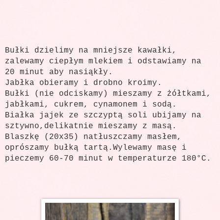
Bułki dzielimy na mniejsze kawałki,
zalewamy ciepłym mlekiem i odstawiamy na
20 minut aby nasiąkły.
Jabłka obieramy i drobno kroimy.
Bułki (nie odciskamy) mieszamy z żółtkami,
jabłkami, cukrem, cynamonem i sodą.
Białka jajek ze szczyptą soli ubijamy na
sztywno,delikatnie mieszamy z masą.
Blaszkę (20x35) natłuszczamy masłem,
oprószamy bułką tartą.Wylewamy masę i
pieczemy 60-70 minut w temperaturze 180°C.