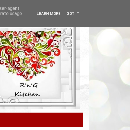
user-agent
erate usage
LEARN MORE
GOT IT