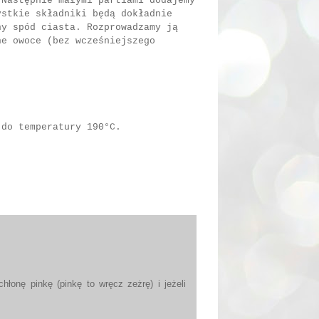
 Następnie małymi partiami dodajemy
ystkie składniki będą dokładnie
ny spód ciasta. Rozprowadzamy ją
ne owoce (bez wcześniejszego
 do temperatury 190°C.
hłonę pinkę (pinkę to wręcz zeżrę) i jeżeli