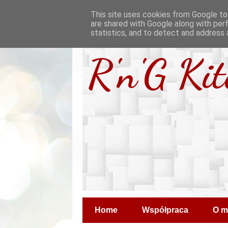
This site uses cookies from Google to 
are shared with Google along with per
statistics, and to detect and address 
R'n'G Ki
Home
Współpraca
O m