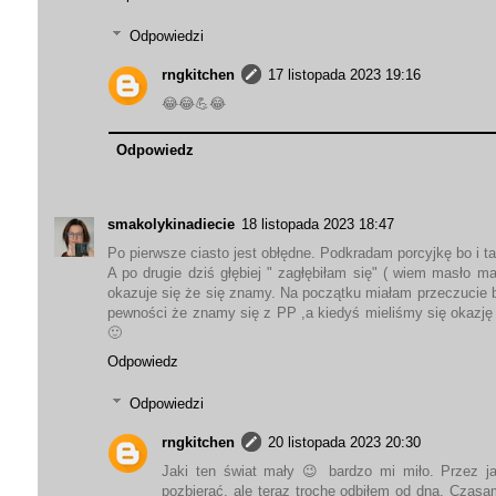
Odpowiedzi
rngkitchen
17 listopada 2023 19:16
😂😂💪😂
Odpowiedz
smakolykinadiecie
18 listopada 2023 18:47
Po pierwsze ciasto jest obłędne. Podkradam porcyjkę bo i 
A po drugie dziś głębiej " zagłębiłam się" ( wiem masło m
okazuje się że się znamy. Na początku miałam przeczucie
pewności że znamy się z PP ,a kiedyś mieliśmy się okazję
🙂
Odpowiedz
Odpowiedzi
rngkitchen
20 listopada 2023 20:30
Jaki ten świat mały 😉 bardzo mi miło. Przez j
pozbierać, ale teraz trochę odbiłem od dna. Czasa