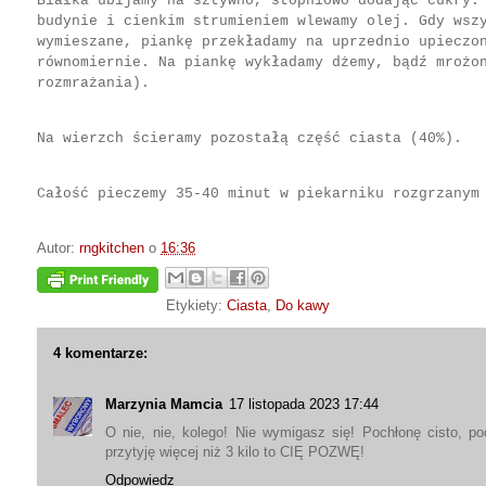
Białka ubijamy na sztywno, stopniowo dodając cukry.
budynie i cienkim strumieniem wlewamy olej. Gdy wsz
wymieszane, piankę przekładamy na uprzednio upieczo
równomiernie. Na piankę wykładamy dżemy, bądź mrożo
rozmrażania).
Na wierzch ścieramy pozostałą część ciasta (40%).
Całość pieczemy 35-40 minut w piekarniku rozgrzanym
Autor:
rngkitchen
o
16:36
Etykiety:
Ciasta
,
Do kawy
4 komentarze:
Marzynia Mamcia
17 listopada 2023 17:44
O nie, nie, kolego! Nie wymigasz się! Pochłonę cisto, poc
przytyję więcej niż 3 kilo to CIĘ POZWĘ!
Odpowiedz