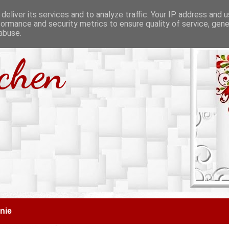
deliver its services and to analyze traffic. Your IP address and 
formance and security metrics to ensure quality of service, gen
abuse.
tchen
nie