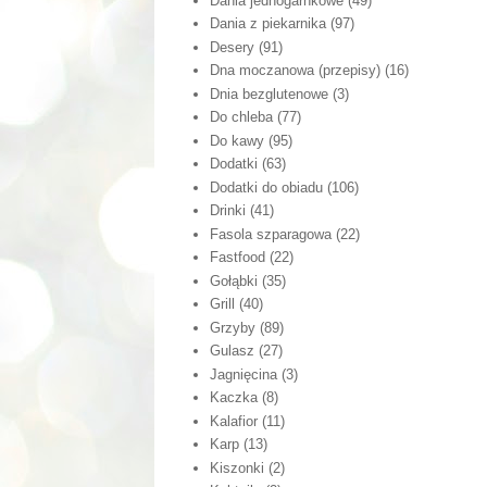
Dania jednogarnkowe
(49)
Dania z piekarnika
(97)
Desery
(91)
Dna moczanowa (przepisy)
(16)
Dnia bezglutenowe
(3)
Do chleba
(77)
Do kawy
(95)
Dodatki
(63)
Dodatki do obiadu
(106)
Drinki
(41)
Fasola szparagowa
(22)
Fastfood
(22)
Gołąbki
(35)
Grill
(40)
Grzyby
(89)
Gulasz
(27)
Jagnięcina
(3)
Kaczka
(8)
Kalafior
(11)
Karp
(13)
Kiszonki
(2)