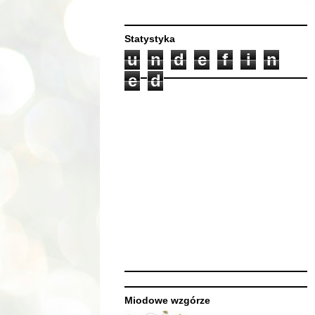
Statystyka
u
n
d
e
f
i
n
e
d
Miodowe wzgórze