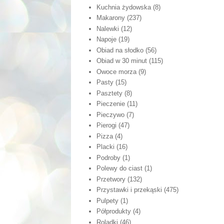
Kuchnia żydowska
(8)
Makarony
(237)
Nalewki
(12)
Napoje
(19)
Obiad na słodko
(56)
Obiad w 30 minut
(115)
Owoce morza
(9)
Pasty
(15)
Pasztety
(8)
Pieczenie
(11)
Pieczywo
(7)
Pierogi
(47)
Pizza
(4)
Placki
(16)
Podroby
(1)
Polewy do ciast
(1)
Przetwory
(132)
Przystawki i przekąski
(475)
Pulpety
(1)
Półprodukty
(4)
Roladki
(46)