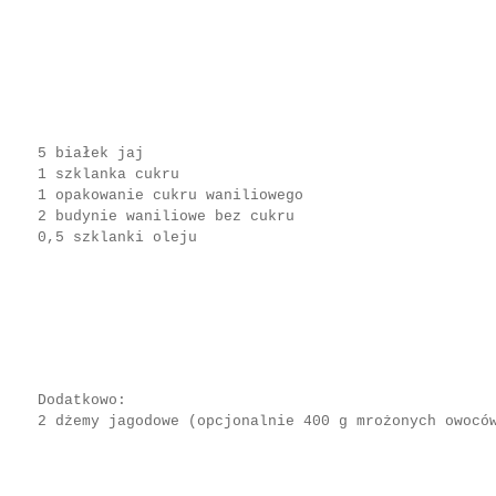
5 białek jaj
1 szklanka cukru
1 opakowanie cukru waniliowego
2 budynie waniliowe bez cukru
0,5 szklanki oleju
Dodatkowo:
2 dżemy jagodowe (opcjonalnie 400 g mrożonych owocó