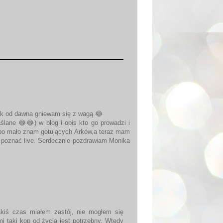
tak od dawna gniewam się z wagą 😂
aślane 😂😂) w blog i opis kto go prowadzi i
 bo mało znam gotujących Arków,a teraz mam
 poznać live. Serdecznie pozdrawiam Monika
akiś czas miałem zastój, nie mogłem się
mi taki kop od życia jest potrzebny. Wtedy