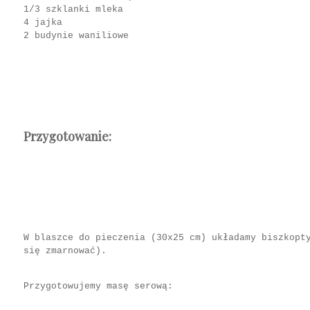
1/3 szklanki mleka
4 jajka
2 budynie waniliowe
Przygotowanie:
W blaszce do pieczenia (30x25 cm) układamy biszkopt
się zmarnować).
Przygotowujemy masę serową: