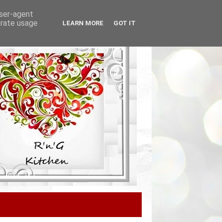
user-agent
erate usage
LEARN MORE
GOT IT