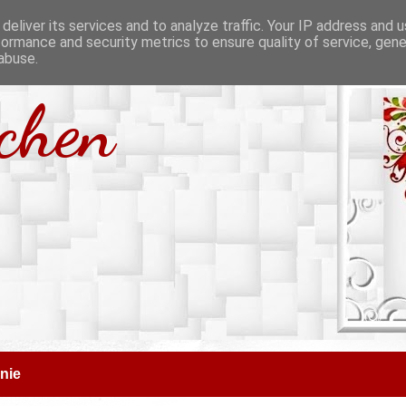
deliver its services and to analyze traffic. Your IP address and 
formance and security metrics to ensure quality of service, gen
abuse.
tchen
nie