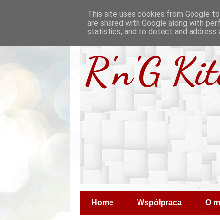
This site uses cookies from Google to 
are shared with Google along with per
statistics, and to detect and address 
R'n'G Ki
Home
Współpraca
O m