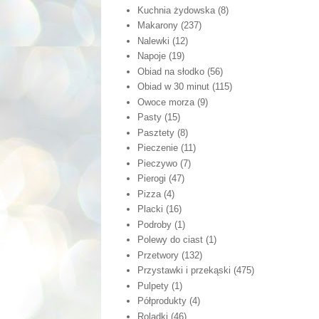
Kuchnia żydowska
(8)
Makarony
(237)
Nalewki
(12)
Napoje
(19)
Obiad na słodko
(56)
Obiad w 30 minut
(115)
Owoce morza
(9)
Pasty
(15)
Pasztety
(8)
Pieczenie
(11)
Pieczywo
(7)
Pierogi
(47)
Pizza
(4)
Placki
(16)
Podroby
(1)
Polewy do ciast
(1)
Przetwory
(132)
Przystawki i przekąski
(475)
Pulpety
(1)
Półprodukty
(4)
Roladki
(46)