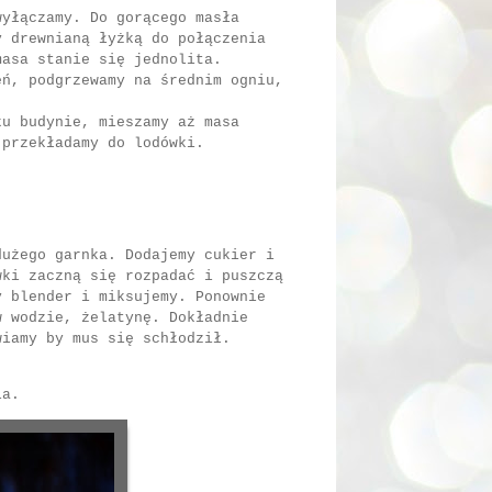
wyłączamy. Do gorącego masła
y drewnianą łyżką do połączenia
masa stanie się jednolita.
eń, podgrzewamy na średnim ogniu,
ku budynie, mieszamy aż masa
 przekładamy do lodówki.
dużego garnka. Dodajemy cukier i
wki zaczną się rozpadać i puszczą
y blender i miksujemy. Ponownie
w wodzie, żelatynę. Dokładnie
wiamy by mus się schłodził.
nia.