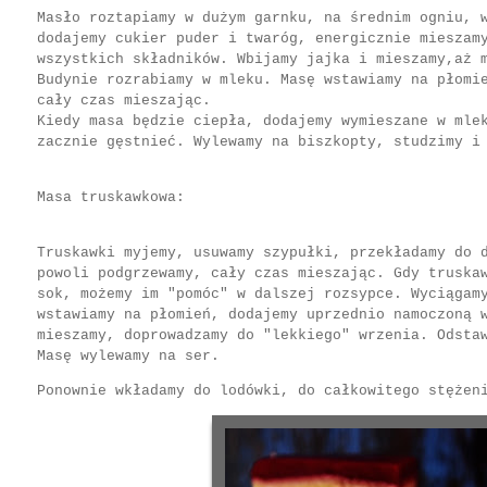
Masło roztapiamy w dużym garnku, na średnim ogniu, 
dodajemy cukier puder i twaróg, energicznie mieszam
wszystkich składników. Wbijamy jajka i mieszamy,aż 
Budynie rozrabiamy w mleku. Masę wstawiamy na płomi
cały czas mieszając.
Kiedy masa będzie ciepła, dodajemy wymieszane w mle
zacznie gęstnieć. Wylewamy na biszkopty, studzimy i
Masa truskawkowa:
Truskawki myjemy, usuwamy szypułki, przekładamy do 
powoli podgrzewamy, cały czas mieszając. Gdy truska
sok, możemy im "pomóc" w dalszej rozsypce. Wyciągam
wstawiamy na płomień, dodajemy uprzednio namoczoną 
mieszamy, doprowadzamy do "lekkiego" wrzenia. Odsta
Masę wylewamy na ser.
Ponownie wkładamy do lodówki, do całkowitego stęże