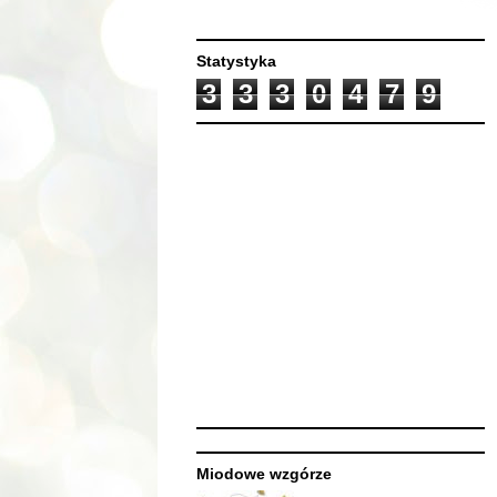
Statystyka
3
3
3
0
4
7
9
Miodowe wzgórze