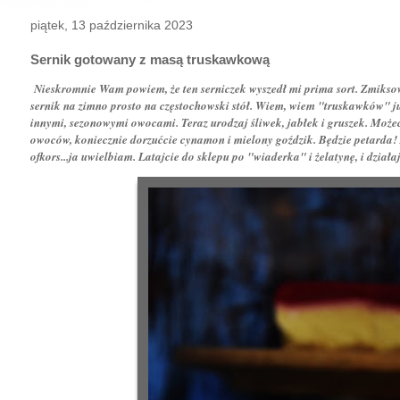
piątek, 13 października 2023
Sernik gotowany z masą truskawkową
Nieskromnie Wam powiem, że ten serniczek wyszedł mi prima sort. Zmiks
sernik na zimno prosto na częstochowski stół. Wiem, wiem "truskawków" już
innymi, sezonowymi owocami. Teraz urodzaj śliwek, jabłek i gruszek. Moż
owoców, koniecznie dorzućcie cynamon i mielony goździk. Będzie petarda! A 
ofkors...ja uwielbiam. Latajcie do sklepu po "wiaderka" i żelatynę, i działa