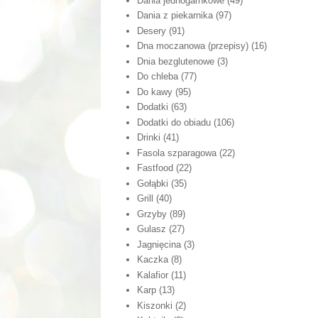
Dania jednogarnkowe
(49)
Dania z piekarnika
(97)
Desery
(91)
Dna moczanowa (przepisy)
(16)
Dnia bezglutenowe
(3)
Do chleba
(77)
Do kawy
(95)
Dodatki
(63)
Dodatki do obiadu
(106)
Drinki
(41)
Fasola szparagowa
(22)
Fastfood
(22)
Gołąbki
(35)
Grill
(40)
Grzyby
(89)
Gulasz
(27)
Jagnięcina
(3)
Kaczka
(8)
Kalafior
(11)
Karp
(13)
Kiszonki
(2)