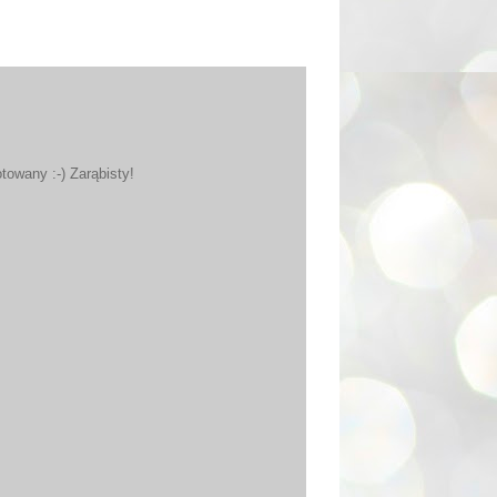
otowany :-) Zarąbisty!