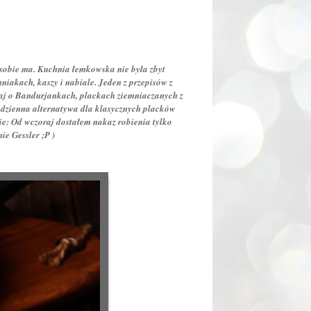
w sobie ma. Kuchnia łemkowska nie była zbyt
akach, kaszy i nabiale. Jeden z przepisów z
taj o Bandurjankach, plackach ziemniaczanych z
codzienna alternatywa dla klasycznych placków
ie: Od wczoraj dostałem nakaz robienia tylko
ie Gessler ;P )