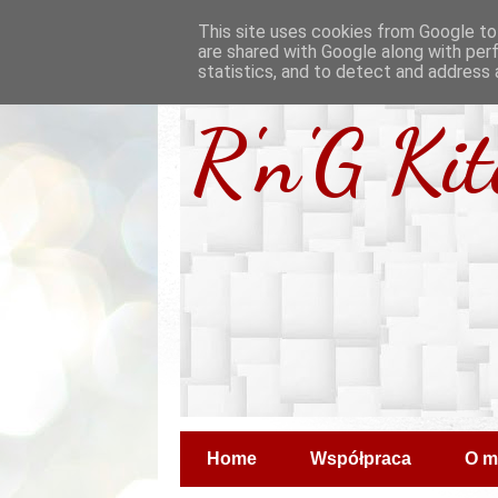
This site uses cookies from Google to 
are shared with Google along with per
statistics, and to detect and address 
R'n'G Ki
Home
Współpraca
O m