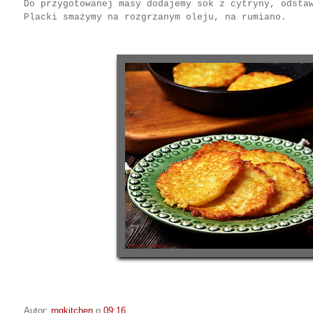
Do przygotowanej masy dodajemy sok z cytryny, odsta
Placki smażymy na rozgrzanym oleju, na rumiano.
Autor:
rngkitchen
o
09:16