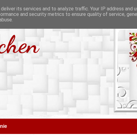
deliver its services and to analyze traffic. Your IP address and 
formance and security metrics to ensure quality of service, gen
abuse.
tchen
nie