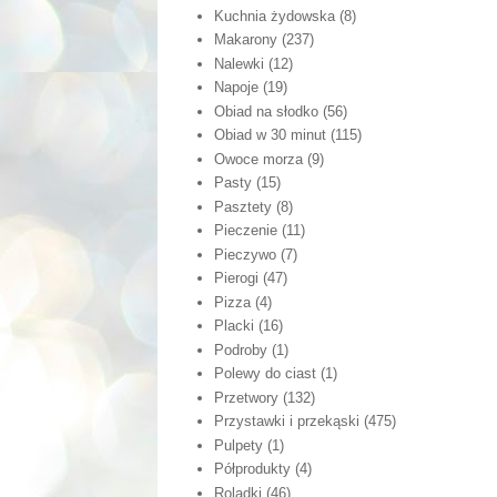
Kuchnia żydowska
(8)
Makarony
(237)
Nalewki
(12)
Napoje
(19)
Obiad na słodko
(56)
Obiad w 30 minut
(115)
Owoce morza
(9)
Pasty
(15)
Pasztety
(8)
Pieczenie
(11)
Pieczywo
(7)
Pierogi
(47)
Pizza
(4)
Placki
(16)
Podroby
(1)
Polewy do ciast
(1)
Przetwory
(132)
Przystawki i przekąski
(475)
Pulpety
(1)
Półprodukty
(4)
Roladki
(46)