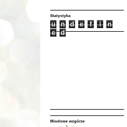
Statystyka
u
n
d
e
f
i
n
e
d
Miodowe wzgórze