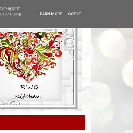
user-agent
erate usage
LEARN MORE
GOT IT