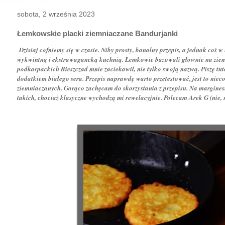
sobota, 2 września 2023
Łemkowskie placki ziemniaczane Bandurjanki
Dzisiaj cofniemy się w czasie. Niby prosty, banalny przepis, a jednak coś 
wykwintną i ekstrawagancką kuchnią. Łemkowie bazowali głownie na ziemni
podkarpackich Bieszczad mnie zaciekawił, nie tylko swoją nazwą. Piszę tu
dodatkiem białego sera. Przepis naprawdę warto przetestować, jest to nie
ziemniaczanych. Gorąco zachęcam do skorzystania z przepisu. Na margines
takich, chociaż klasyczne wychodzą mi rewelacyjnie. Polecam Arek G (nie, n