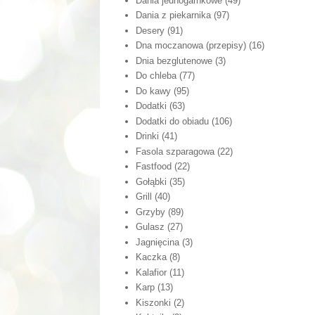
Dania jednogarnkowe
(49)
Dania z piekarnika
(97)
Desery
(91)
Dna moczanowa (przepisy)
(16)
Dnia bezglutenowe
(3)
Do chleba
(77)
Do kawy
(95)
Dodatki
(63)
Dodatki do obiadu
(106)
Drinki
(41)
Fasola szparagowa
(22)
Fastfood
(22)
Gołąbki
(35)
Grill
(40)
Grzyby
(89)
Gulasz
(27)
Jagnięcina
(3)
Kaczka
(8)
Kalafior
(11)
Karp
(13)
Kiszonki
(2)