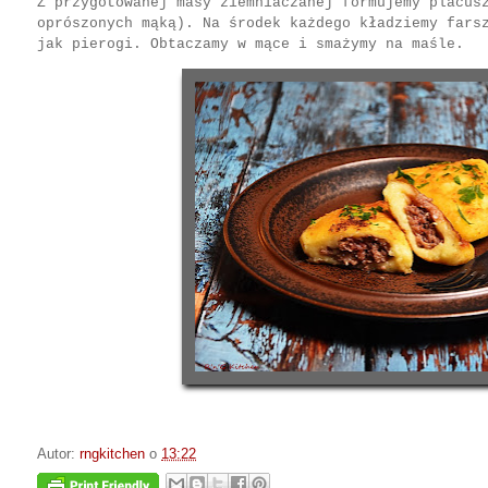
Z przygotowanej masy ziemniaczanej formujemy placus
oprószonych mąką). Na środek każdego kładziemy fars
jak pierogi. Obtaczamy w mące i smażymy na maśle.
Autor:
rngkitchen
o
13:22