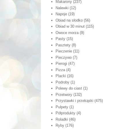
Makarony
(237)
Nalewki
(12)
Napoje
(19)
Obiad na słodko
(56)
Obiad w 30 minut
(115)
Owoce morza
(9)
Pasty
(15)
Pasztety
(8)
Pieczenie
(11)
Pieczywo
(7)
Pierogi
(47)
Pizza
(4)
Placki
(16)
Podroby
(1)
Polewy do ciast
(1)
Przetwory
(132)
Przystawki i przekąski
(475)
Pulpety
(1)
Półprodukty
(4)
Roladki
(46)
Ryby
(176)