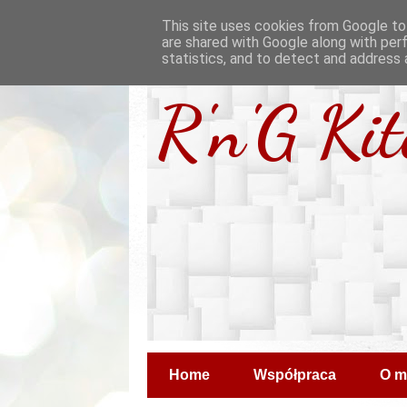
This site uses cookies from Google to 
are shared with Google along with per
statistics, and to detect and address 
R'n'G Ki
Home
Współpraca
O m