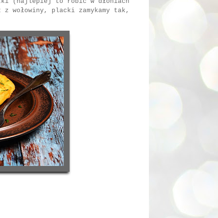
zki (najlepiej to robić w dłoniach
z z wołowiny, placki zamykamy tak,