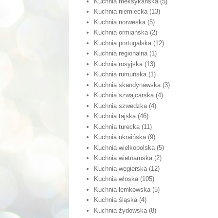
Kuchnia meksykańska
(5)
Kuchnia niemiecka
(13)
Kuchnia norweska
(5)
Kuchnia ormiańska
(2)
Kuchnia portugalska
(12)
Kuchnia regionalna
(1)
Kuchnia rosyjska
(13)
Kuchnia rumuńska
(1)
Kuchnia skandynawska
(3)
Kuchnia szwajcarska
(4)
Kuchnia szwedzka
(4)
Kuchnia tajska
(46)
Kuchnia turecka
(11)
Kuchnia ukraińska
(9)
Kuchnia wielkopolska
(5)
Kuchnia wietnamska
(2)
Kuchnia węgierska
(12)
Kuchnia włoska
(105)
Kuchnia łemkowska
(5)
Kuchnia śląska
(4)
Kuchnia żydowska
(8)