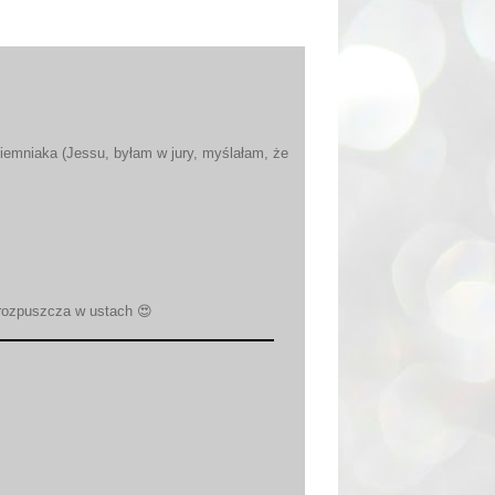
Ziemniaka (Jessu, byłam w jury, myślałam, że
 rozpuszcza w ustach 😍