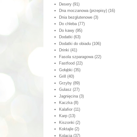
Desery
(91)
Dna moczanowa (przepisy)
(16)
Dnia bezglutenowe
(3)
Do chleba
(77)
Do kawy
(95)
Dodatki
(63)
Dodatki do obiadu
(106)
Drinki
(41)
Fasola szparagowa
(22)
Fastfood
(22)
Gołąbki
(35)
Grill
(40)
Grzyby
(89)
Gulasz
(27)
Jagnięcina
(3)
Kaczka
(8)
Kalafior
(11)
Karp
(13)
Kiszonki
(2)
Koktajle
(2)
Kolacja
(37)