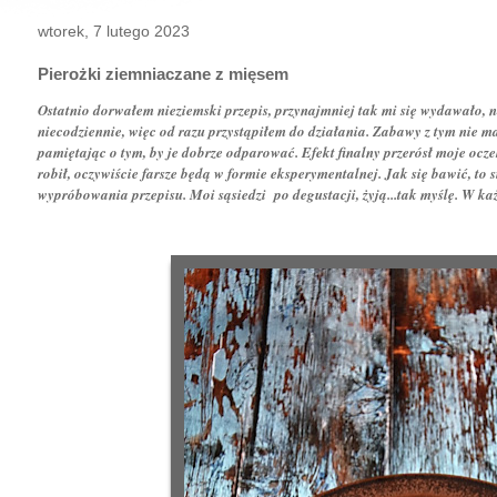
wtorek, 7 lutego 2023
Pierożki ziemniaczane z mięsem
Ostatnio dorwałem nieziemski przepis, przynajmniej tak mi się wydawało, n
niecodziennie, więc od razu przystąpiłem do działania. Zabawy z tym nie m
pamiętając o tym, by je dobrze odparować. Efekt finalny przerósł moje o
robił, oczywiście farsze będą w formie eksperymentalnej. Jak się bawić, to
wypróbowania przepisu. Moi sąsiedzi po degustacji, żyją...tak myślę. W ka