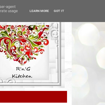
user-agent
erate usage
LEARN MORE
GOT IT