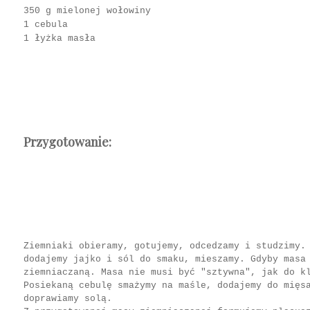
350 g mielonej wołowiny
1 cebula
1 łyżka masła
Przygotowanie:
Ziemniaki obieramy, gotujemy, odcedzamy i studzimy.
dodajemy jajko i sól do smaku, mieszamy. Gdyby masa
ziemniaczaną. Masa nie musi być "sztywna", jak do k
Posiekaną cebulę smażymy na maśle, dodajemy do mięs
doprawiamy solą.