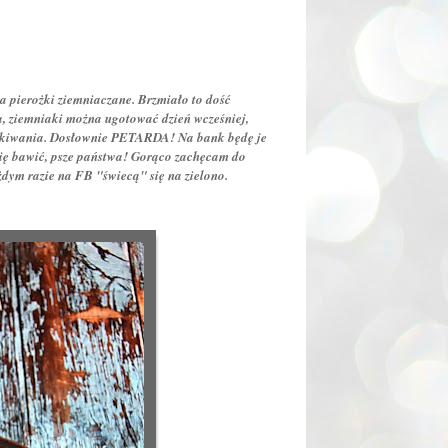
a pierożki ziemniaczane. Brzmiało to dość
a, ziemniaki można ugotować dzień wcześniej,
czekiwania. Dosłownie PETARDA! Na bank będę je
 się bawić, psze państwa! Gorąco zachęcam do
żdym razie na FB "świecą" się na zielono.