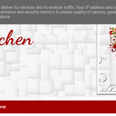
deliver its services and to analyze traffic. Your IP address and 
formance and security metrics to ensure quality of service, gen
abuse.
tchen
nie