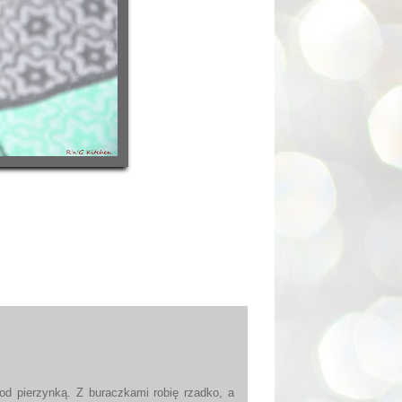
od pierzynką. Z buraczkami robię rzadko, a