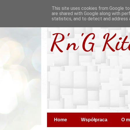
This site uses cookies from Google to 
are shared with Google along with per
statistics, and to detect and address 
R'n'G Ki
Home
Współpraca
O m