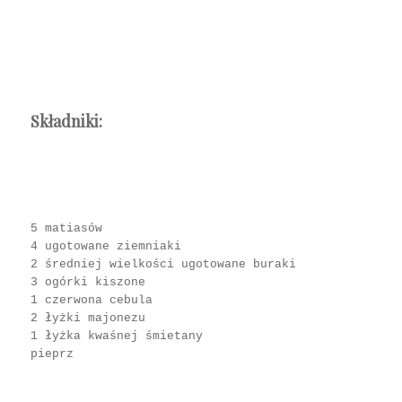
Składniki:
5 matiasów
4 ugotowane ziemniaki
2 średniej wielkości ugotowane buraki
3 ogórki kiszone
1 czerwona cebula
2 łyżki majonezu
1 łyżka kwaśnej śmietany
pieprz