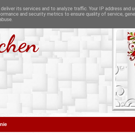
deliver its services and to analyze traffic. Your IP address and 
formance and security metrics to ensure quality of service, gen
abuse.
tchen
nie