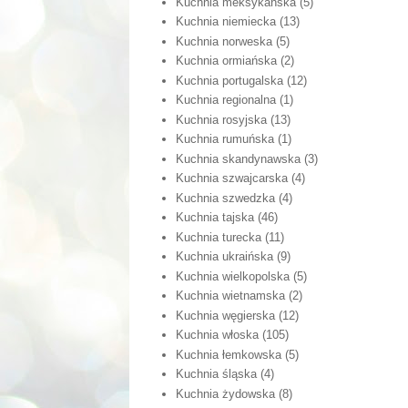
Kuchnia meksykańska
(5)
Kuchnia niemiecka
(13)
Kuchnia norweska
(5)
Kuchnia ormiańska
(2)
Kuchnia portugalska
(12)
Kuchnia regionalna
(1)
Kuchnia rosyjska
(13)
Kuchnia rumuńska
(1)
Kuchnia skandynawska
(3)
Kuchnia szwajcarska
(4)
Kuchnia szwedzka
(4)
Kuchnia tajska
(46)
Kuchnia turecka
(11)
Kuchnia ukraińska
(9)
Kuchnia wielkopolska
(5)
Kuchnia wietnamska
(2)
Kuchnia węgierska
(12)
Kuchnia włoska
(105)
Kuchnia łemkowska
(5)
Kuchnia śląska
(4)
Kuchnia żydowska
(8)