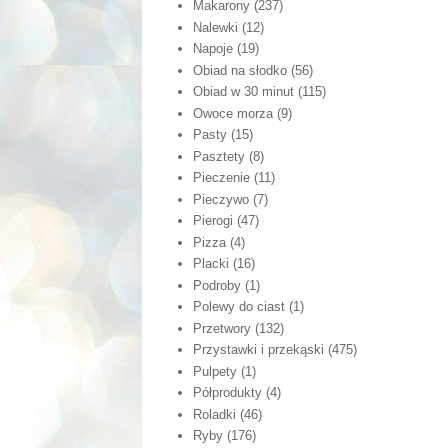
Makarony
(237)
Nalewki
(12)
Napoje
(19)
Obiad na słodko
(56)
Obiad w 30 minut
(115)
Owoce morza
(9)
Pasty
(15)
Pasztety
(8)
Pieczenie
(11)
Pieczywo
(7)
Pierogi
(47)
Pizza
(4)
Placki
(16)
Podroby
(1)
Polewy do ciast
(1)
Przetwory
(132)
Przystawki i przekąski
(475)
Pulpety
(1)
Półprodukty
(4)
Roladki
(46)
Ryby
(176)