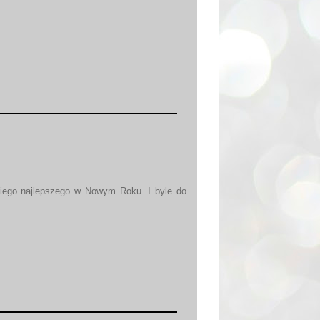
tkiego najlepszego w Nowym Roku. I byle do