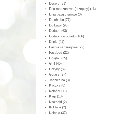
Desery
(91)
Dna moczanowa (przepisy)
(16)
Dnia bezglutenowe
(3)
Do chleba
(77)
Do kawy
(95)
Dodatki
(63)
Dodatki do obiadu
(106)
Drinki
(41)
Fasola szparagowa
(22)
Fastfood
(22)
Gołąbki
(35)
Grill
(40)
Grzyby
(89)
Gulasz
(27)
Jagnięcina
(3)
Kaczka
(8)
Kalafior
(11)
Karp
(13)
Kiszonki
(2)
Koktajle
(2)
Kolacja
(37)