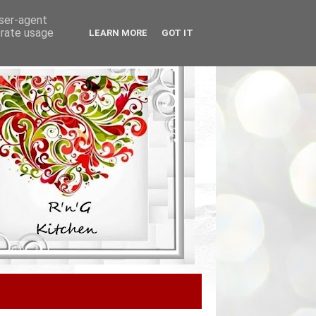
user-agent
erate usage
LEARN MORE
GOT IT