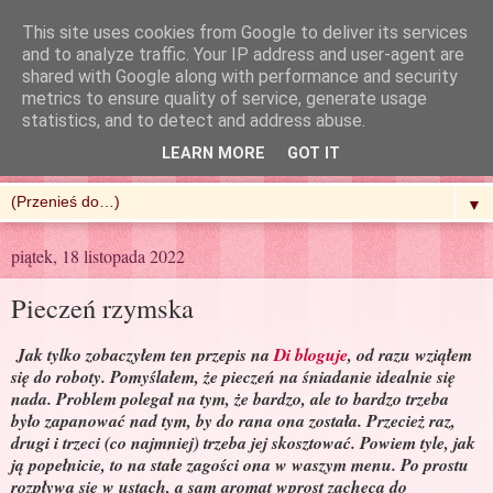
This site uses cookies from Google to deliver its services
and to analyze traffic. Your IP address and user-agent are
shared with Google along with performance and security
metrics to ensure quality of service, generate usage
R'n'G Kitchen
statistics, and to detect and address abuse.
LEARN MORE
GOT IT
▼
piątek, 18 listopada 2022
Pieczeń rzymska
Jak tylko zobaczyłem ten przepis na
Di bloguje
, od razu wziąłem
się do roboty. Pomyślałem, że pieczeń na śniadanie idealnie się
nada. Problem polegał na tym, że bardzo, ale to bardzo trzeba
było zapanować nad tym, by do rana ona została. Przecież raz,
drugi i trzeci (co najmniej) trzeba jej skosztować. Powiem tyle, jak
ją popełnicie, to na stałe zagości ona w waszym menu. Po prostu
rozpływa się w ustach, a sam aromat wprost zachęca do