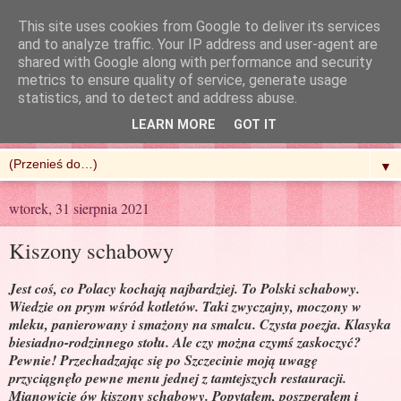
This site uses cookies from Google to deliver its services
and to analyze traffic. Your IP address and user-agent are
shared with Google along with performance and security
metrics to ensure quality of service, generate usage
R'n'G Kitchen
statistics, and to detect and address abuse.
LEARN MORE
GOT IT
▼
wtorek, 31 sierpnia 2021
Kiszony schabowy
Jest coś, co Polacy kochają najbardziej. To Polski schabowy.
Wiedzie on prym wśród kotletów. Taki zwyczajny, moczony w
mleku, panierowany i smażony na smalcu. Czysta poezja. Klasyka
biesiadno-rodzinnego stołu. Ale czy można czymś zaskoczyć?
Pewnie! Przechadzając się po Szczecinie moją uwagę
przyciągnęło pewne menu jednej z tamtejszych restauracji.
Mianowicie ów kiszony schabowy. Popytałem, poszperałem i