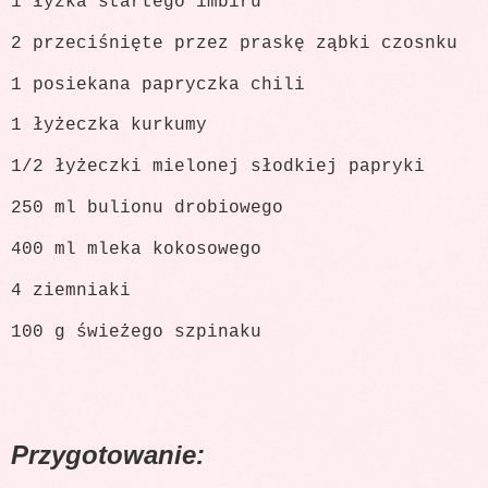
1 łyżka startego imbiru
2 przeciśnięte przez praskę ząbki czosnku
1 posiekana papryczka chili
1 łyżeczka kurkumy
1/2 łyżeczki mielonej słodkiej papryki
250 ml bulionu drobiowego
400 ml mleka kokosowego
4 ziemniaki
100 g świeżego szpinaku
Przygotowanie: