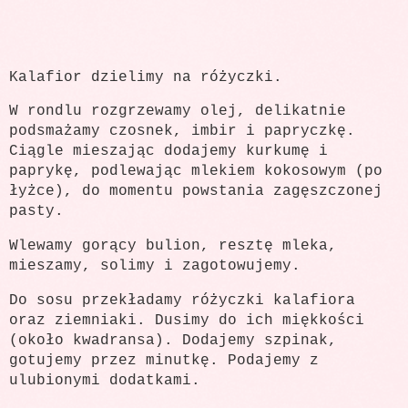
Kalafior dzielimy na różyczki.
W rondlu rozgrzewamy olej, delikatnie
podsmażamy czosnek, imbir i papryczkę.
Ciągle mieszając dodajemy kurkumę i
paprykę, podlewając mlekiem kokosowym (po
łyżce), do momentu powstania zagęszczonej
pasty.
Wlewamy gorący bulion, resztę mleka,
mieszamy, solimy i zagotowujemy.
Do sosu przekładamy różyczki kalafiora
oraz ziemniaki. Dusimy do ich miękkości
(około kwadransa). Dodajemy szpinak,
gotujemy przez minutkę. Podajemy z
ulubionymi dodatkami.