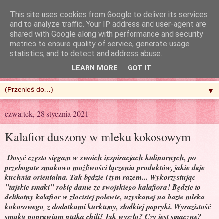
This site uses cookies from Google to deliver its services
and to analyze traffic. Your IP address and user-agent are
shared with Google along with performance and security
metrics to ensure quality of service, generate usage
R'n'G Kitchen
statistics, and to detect and address abuse.
LEARN MORE
GOT IT
▼
czwartek, 28 stycznia 2021
Kalafior duszony w mleku kokosowym
Dosyć często sięgam w swoich inspiracjach kulinarnych, po
przebogate smakowo możliwości łączenia produktów, jakie daje
kuchnia orientalna. Tak będzie i tym razem... Wykorzystując
"tajskie smaki" robię danie ze swojskiego kalafiora! Będzie to
delikatny kalafior w złocistej polewie, uzyskanej na bazie mleka
kokosowego, z dodatkami kurkumy, słodkiej papryki. Wyrazistość
smaku poprawiam nutką chili! Jak wyszło? Czy jest smaczne?