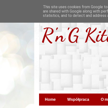
This site uses cookies from Google to 
are shared with Google along with per
statistics, and to detect and address 
R'n'G Ki
Home
Współpraca
O m