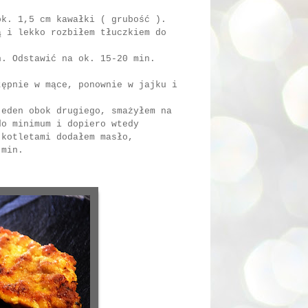
ok. 1,5 cm kawałki ( grubość ).
ą i lekko rozbiłem tłuczkiem do
n. Odstawić na ok. 15-20 min.
tępnie w mące, ponownie w jajku i
jeden obok drugiego, smażyłem na
do minimum i dopiero wtedy
 kotletami dodałem masło,
 min.