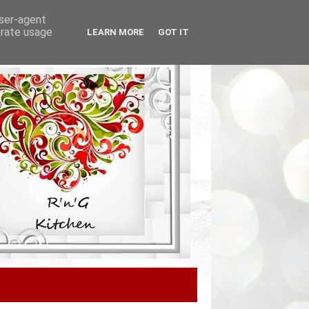
user-agent
erate usage
LEARN MORE
GOT IT