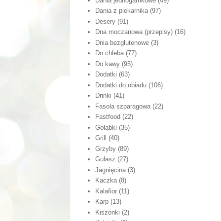
Dania jednogarnkowe
(49)
Dania z piekarnika
(97)
Desery
(91)
Dna moczanowa (przepisy)
(16)
Dnia bezglutenowe
(3)
Do chleba
(77)
Do kawy
(95)
Dodatki
(63)
Dodatki do obiadu
(106)
Drinki
(41)
Fasola szparagowa
(22)
Fastfood
(22)
Gołąbki
(35)
Grill
(40)
Grzyby
(89)
Gulasz
(27)
Jagnięcina
(3)
Kaczka
(8)
Kalafior
(11)
Karp
(13)
Kiszonki
(2)