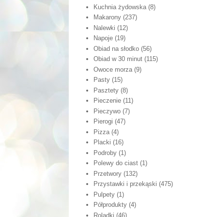
Kuchnia żydowska
(8)
Makarony
(237)
Nalewki
(12)
Napoje
(19)
Obiad na słodko
(56)
Obiad w 30 minut
(115)
Owoce morza
(9)
Pasty
(15)
Pasztety
(8)
Pieczenie
(11)
Pieczywo
(7)
Pierogi
(47)
Pizza
(4)
Placki
(16)
Podroby
(1)
Polewy do ciast
(1)
Przetwory
(132)
Przystawki i przekąski
(475)
Pulpety
(1)
Półprodukty
(4)
Roladki
(46)