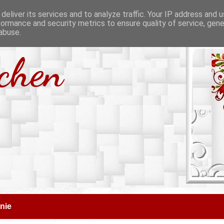
deliver its services and to analyze traffic. Your IP address and 
formance and security metrics to ensure quality of service, gen
abuse.
tchen
nie