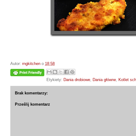
Autor:
rngkitchen
o
18:58
Etykiety:
Dania drobiowe
,
Dania główne
,
Kotlet sc
Brak komentarzy:
Prześlij komentarz