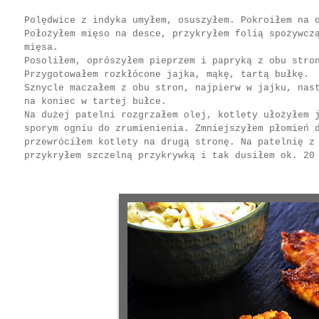
Polędwice z indyka umyłem, osuszyłem. Pokroiłem na 
Położyłem mięso na desce, przykryłem folią spożywcz
mięsa.
Posoliłem, oprószyłem pieprzem i papryką z obu stro
Przygotowałem rozkłócone jajka, mąkę, tartą bułkę.
Sznycle maczałem z obu stron, najpierw w jajku, nas
na koniec w tartej bułce.
Na dużej patelni rozgrzałem olej, kotlety ułożyłem 
sporym ogniu do zrumienienia. Zmniejszyłem płomień 
przewróciłem kotlety na drugą stronę. Na patelnię z
przykryłem szczelną przykrywką i tak dusiłem ok. 20