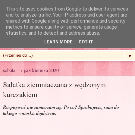
This site uses cookies from Google to deliver its services
and to analyze traffic. Your IP address and user-agent are
shared with Google along with performance and security
metrics to ensure quality of service, generate usage
R'n'G Kitchen
statistics, and to detect and address abuse.
LEARN MORE
GOT IT
▼
sobota, 17 października 2020
Sałatka ziemniaczana z wędzonym
kurczakiem
Rozpisywać nie zamierzam się. Po co? Spróbujecie, sami do
takiego wniosku dojdziecie.