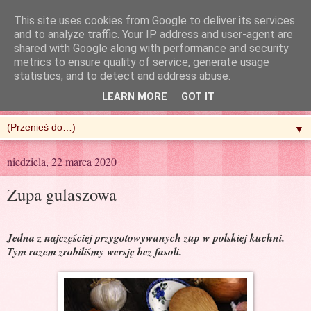
This site uses cookies from Google to deliver its services
and to analyze traffic. Your IP address and user-agent are
shared with Google along with performance and security
metrics to ensure quality of service, generate usage
R'n'G Kitchen
statistics, and to detect and address abuse.
LEARN MORE
GOT IT
▼
niedziela, 22 marca 2020
Zupa gulaszowa
Jedna z najczęściej przygotowywanych zup w polskiej kuchni.
Tym razem zrobiliśmy wersję bez fasoli.