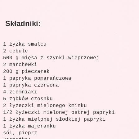
Składniki:
1 łyżka smalcu
2 cebule
500 g mięsa z szynki wieprzowej
2 marchewki
200 g pieczarek
1 papryka pomarańczowa
1 papryka czerwona
4 ziemniaki
5 ząbków czosnku
2 łyżeczki mielonego kminku
1/2 łyżeczki mielonej ostrej papryki
1 łyżka mielonej słodkiej papryki
1 łyżka majeranku
sól, pieprz