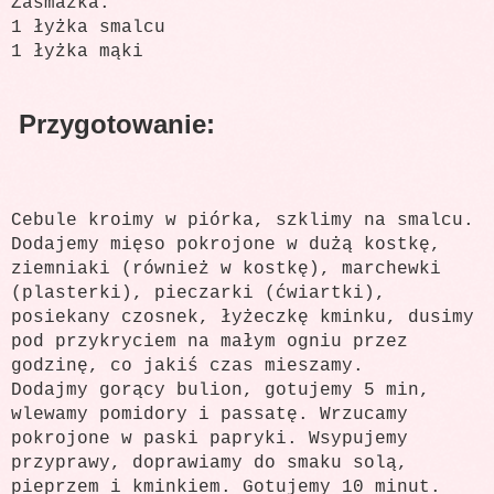
Zasmażka:
1 łyżka smalcu
1 łyżka mąki
Przygotowanie:
Cebule kroimy w piórka, szklimy na smalcu.
Dodajemy mięso pokrojone w dużą kostkę,
ziemniaki (również w kostkę), marchewki
(plasterki), pieczarki (ćwiartki),
posiekany czosnek, łyżeczkę kminku, dusimy
pod przykryciem na małym ogniu przez
godzinę, co jakiś czas mieszamy.
Dodajmy gorący bulion, gotujemy 5 min,
wlewamy pomidory i passatę. Wrzucamy
pokrojone w paski papryki. Wsypujemy
przyprawy, doprawiamy do smaku solą,
pieprzem i kminkiem. Gotujemy 10 minut.