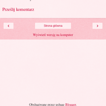
Prześlij komentarz
‹
›
Strona główna
Wyświetl wersję na komputer
Obsługiwane przez usługę
Blogger
.