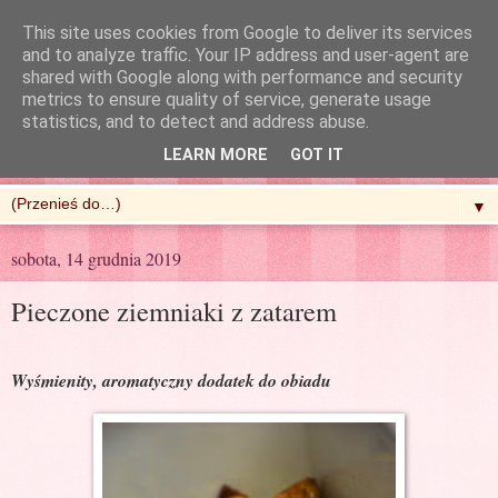
This site uses cookies from Google to deliver its services
and to analyze traffic. Your IP address and user-agent are
shared with Google along with performance and security
metrics to ensure quality of service, generate usage
R'n'G Kitchen
statistics, and to detect and address abuse.
LEARN MORE
GOT IT
▼
sobota, 14 grudnia 2019
Pieczone ziemniaki z zatarem
Wyśmienity, aromatyczny dodatek do obiadu