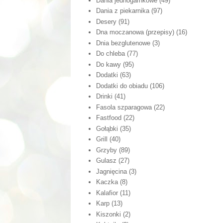
Dania jednogarnkowe
(49)
Dania z piekarnika
(97)
Desery
(91)
Dna moczanowa (przepisy)
(16)
Dnia bezglutenowe
(3)
Do chleba
(77)
Do kawy
(95)
Dodatki
(63)
Dodatki do obiadu
(106)
Drinki
(41)
Fasola szparagowa
(22)
Fastfood
(22)
Gołąbki
(35)
Grill
(40)
Grzyby
(89)
Gulasz
(27)
Jagnięcina
(3)
Kaczka
(8)
Kalafior
(11)
Karp
(13)
Kiszonki
(2)