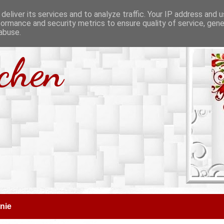
deliver its services and to analyze traffic. Your IP address and 
formance and security metrics to ensure quality of service, gen
abuse.
tchen
nie