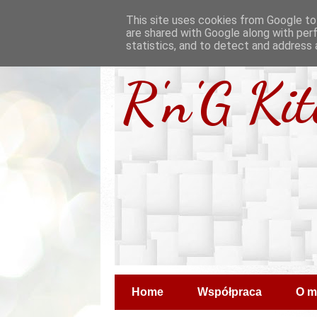
This site uses cookies from Google to 
are shared with Google along with per
statistics, and to detect and address 
R'n'G Ki
Home
Współpraca
O m