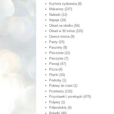
Kuchnia żydowska
(8)
Makarony
(237)
Nalewki
(12)
Napoje
(19)
Obiad na słodko
(56)
Obiad w 30 minut
(115)
Owoce morza
(9)
Pasty
(15)
Pasztety
(8)
Pieczenie
(11)
Pieczywo
(7)
Pierogi
(47)
Pizza
(4)
Placki
(16)
Podroby
(1)
Polewy do ciast
(1)
Przetwory
(132)
Przystawki i przekąski
(475)
Pulpety
(1)
Półprodukty
(4)
Roladki
(46)