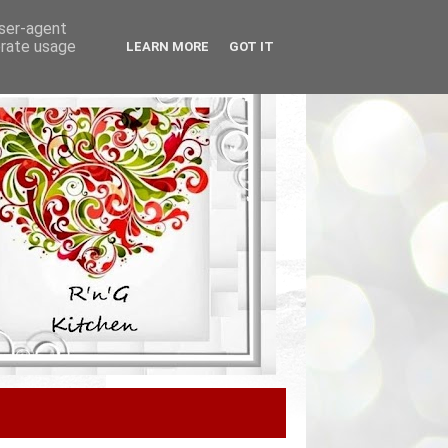
user-agent
erate usage
LEARN MORE
GOT IT