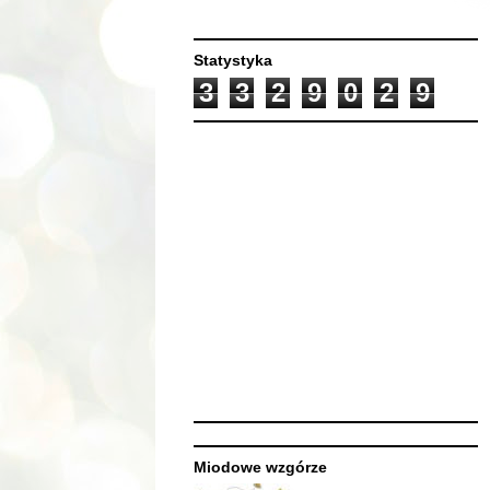
Statystyka
3
3
2
9
0
2
9
Miodowe wzgórze