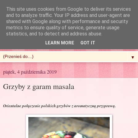
This site uses cookies from Google to deliver its services
and to analyze traffic. Your IP address and user-agent are
shared with Google along with performance and security
metrics to ensure quality of service, generate usage
R'n'G Kitchen
statistics, and to detect and address abuse.
LEARN MORE
GOT IT
▼
piątek, 4 października 2019
Grzyby z garam masala
Orientalne połączenie polskich grzybów z aromatyczną przyprawą.