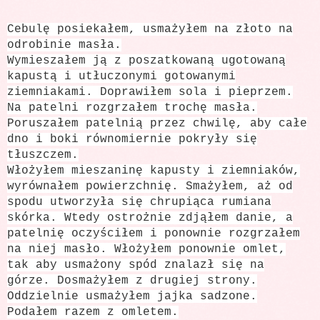
Cebulę posiekałem, usmażyłem na złoto na
odrobinie masła.
Wymieszałem ją z poszatkowaną ugotowaną
kapustą i utłuczonymi gotowanymi
ziemniakami. Doprawiłem sola i pieprzem.
Na patelni rozgrzałem trochę masła.
Poruszałem patelnią przez chwilę, aby całe
dno i boki równomiernie pokryły się
tłuszczem.
Włożyłem mieszaninę kapusty i ziemniaków,
wyrównałem powierzchnię. Smażyłem, aż od
spodu utworzyła się chrupiąca rumiana
skórka. Wtedy ostrożnie zdjąłem danie, a
patelnię oczyściłem i ponownie rozgrzałem
na niej masło. Włożyłem ponownie omlet,
tak aby usmażony spód znalazł się na
górze. Dosmażyłem z drugiej strony.
Oddzielnie usmażyłem jajka sadzone.
Podałem razem z omletem.