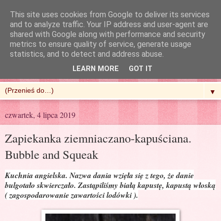
This site uses cookies from Google to deliver its services
and to analyze traffic. Your IP address and user-agent are
shared with Google along with performance and security
metrics to ensure quality of service, generate usage
R'n'G Kitchen
statistics, and to detect and address abuse.
LEARN MORE
GOT IT
▼
czwartek, 4 lipca 2019
Zapiekanka ziemniaczano-kapuściana.
Bubble and Squeak
Kuchnia angielska. Nazwa dania wzięła się z tego, że danie
bulgotało skwierczało. Zastąpiliśmy białą kapustę, kapustą włoską
( zagospodarowanie zawartości lodówki ).