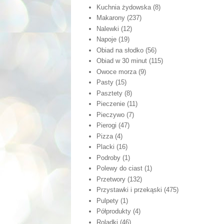
Kuchnia żydowska
(8)
Makarony
(237)
Nalewki
(12)
Napoje
(19)
Obiad na słodko
(56)
Obiad w 30 minut
(115)
Owoce morza
(9)
Pasty
(15)
Pasztety
(8)
Pieczenie
(11)
Pieczywo
(7)
Pierogi
(47)
Pizza
(4)
Placki
(16)
Podroby
(1)
Polewy do ciast
(1)
Przetwory
(132)
Przystawki i przekąski
(475)
Pulpety
(1)
Półprodukty
(4)
Roladki
(46)