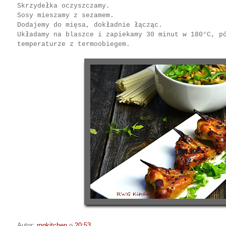
Skrzydełka oczyszczamy.
Sosy mieszamy z sezamem.
Dodajemy do mięsa, dokładnie łącząc.
Układamy na blaszce i zapiekamy 30 minut w
180°C
, p
temperaturze z termoobiegem.
Autor:
rngkitchen
o
20:53