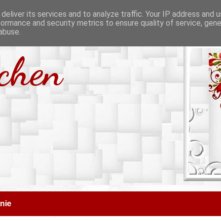
deliver its services and to analyze traffic. Your IP address and 
formance and security metrics to ensure quality of service, gen
abuse.
tchen
nie