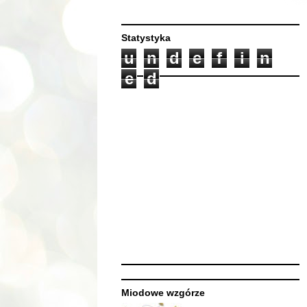
Statystyka
u
n
d
e
f
i
n
e
d
Miodowe wzgórze