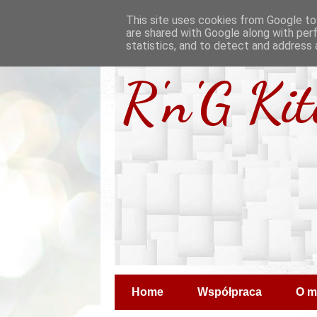
This site uses cookies from Google to 
are shared with Google along with per
statistics, and to detect and address 
R'n'G Ki
Home
Współpraca
O m