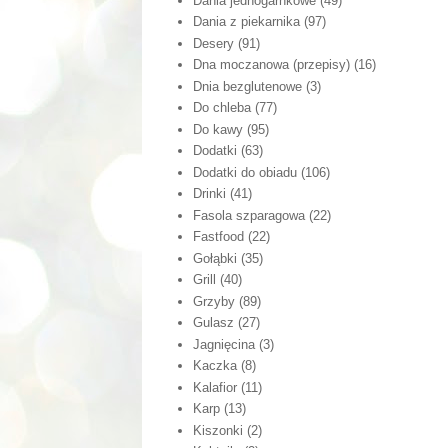
Dania jednogarnkowe
(49)
Dania z piekarnika
(97)
Desery
(91)
Dna moczanowa (przepisy)
(16)
Dnia bezglutenowe
(3)
Do chleba
(77)
Do kawy
(95)
Dodatki
(63)
Dodatki do obiadu
(106)
Drinki
(41)
Fasola szparagowa
(22)
Fastfood
(22)
Gołąbki
(35)
Grill
(40)
Grzyby
(89)
Gulasz
(27)
Jagnięcina
(3)
Kaczka
(8)
Kalafior
(11)
Karp
(13)
Kiszonki
(2)