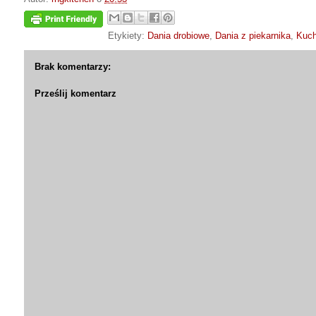
Etykiety:
Dania drobiowe
,
Dania z piekarnika
,
Kuch
Brak komentarzy:
Prześlij komentarz