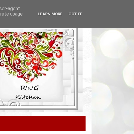
user-agent
erate usage
LEARN MORE
GOT IT