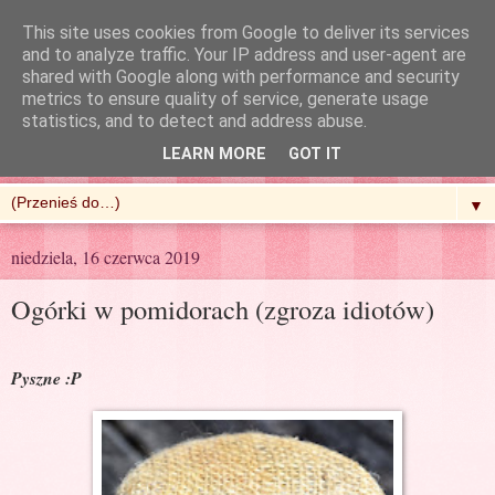
This site uses cookies from Google to deliver its services
and to analyze traffic. Your IP address and user-agent are
shared with Google along with performance and security
metrics to ensure quality of service, generate usage
R'n'G Kitchen
statistics, and to detect and address abuse.
LEARN MORE
GOT IT
▼
niedziela, 16 czerwca 2019
Ogórki w pomidorach (zgroza idiotów)
Pyszne :P