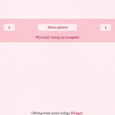
‹
›
Strona główna
Wyświetl wersję na komputer
Obsługiwane przez usługę
Blogger
.