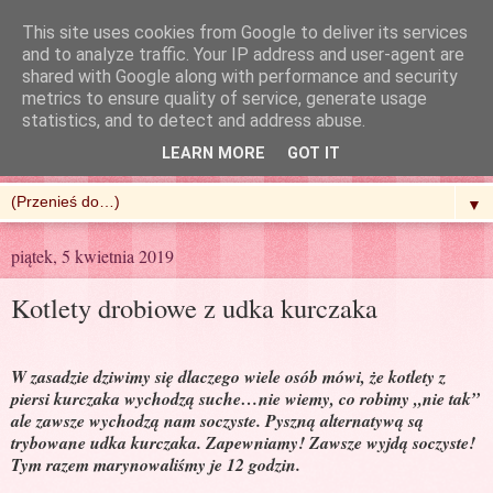
This site uses cookies from Google to deliver its services
and to analyze traffic. Your IP address and user-agent are
shared with Google along with performance and security
metrics to ensure quality of service, generate usage
R'n'G Kitchen
statistics, and to detect and address abuse.
LEARN MORE
GOT IT
▼
piątek, 5 kwietnia 2019
Kotlety drobiowe z udka kurczaka
W zasadzie dziwimy się dlaczego wiele osób mówi, że kotlety z
piersi kurczaka wychodzą suche…nie wiemy, co robimy „nie tak”
ale zawsze wychodzą nam soczyste. Pyszną alternatywą są
trybowane udka kurczaka. Zapewniamy! Zawsze wyjdą soczyste!
Tym razem marynowaliśmy je 12 godzin.