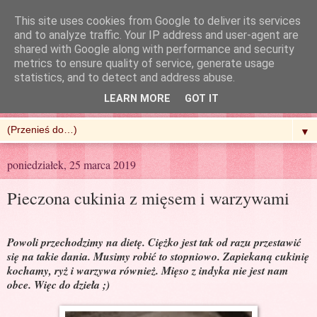
This site uses cookies from Google to deliver its services
and to analyze traffic. Your IP address and user-agent are
shared with Google along with performance and security
metrics to ensure quality of service, generate usage
R'n'G Kitchen
statistics, and to detect and address abuse.
LEARN MORE
GOT IT
▼
poniedziałek, 25 marca 2019
Pieczona cukinia z mięsem i warzywami
Powoli przechodzimy na dietę. Ciężko jest tak od razu przestawić
się na takie dania. Musimy robić to stopniowo. Zapiekaną cukinię
kochamy, ryż i warzywa również. Mięso z indyka nie jest nam
obce. Więc do dzieła ;)