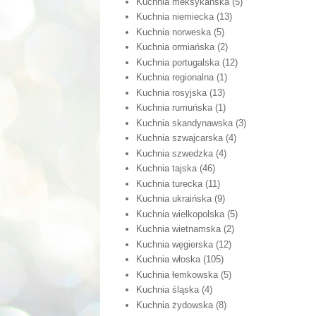
Kuchnia meksykańska
(5)
Kuchnia niemiecka
(13)
Kuchnia norweska
(5)
Kuchnia ormiańska
(2)
Kuchnia portugalska
(12)
Kuchnia regionalna
(1)
Kuchnia rosyjska
(13)
Kuchnia rumuńska
(1)
Kuchnia skandynawska
(3)
Kuchnia szwajcarska
(4)
Kuchnia szwedzka
(4)
Kuchnia tajska
(46)
Kuchnia turecka
(11)
Kuchnia ukraińska
(9)
Kuchnia wielkopolska
(5)
Kuchnia wietnamska
(2)
Kuchnia węgierska
(12)
Kuchnia włoska
(105)
Kuchnia łemkowska
(5)
Kuchnia śląska
(4)
Kuchnia żydowska
(8)