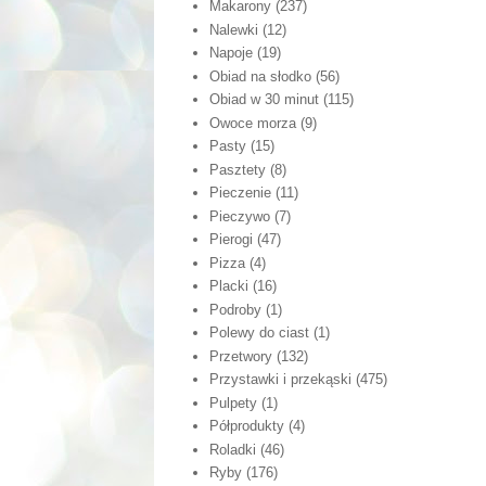
Makarony
(237)
Nalewki
(12)
Napoje
(19)
Obiad na słodko
(56)
Obiad w 30 minut
(115)
Owoce morza
(9)
Pasty
(15)
Pasztety
(8)
Pieczenie
(11)
Pieczywo
(7)
Pierogi
(47)
Pizza
(4)
Placki
(16)
Podroby
(1)
Polewy do ciast
(1)
Przetwory
(132)
Przystawki i przekąski
(475)
Pulpety
(1)
Półprodukty
(4)
Roladki
(46)
Ryby
(176)