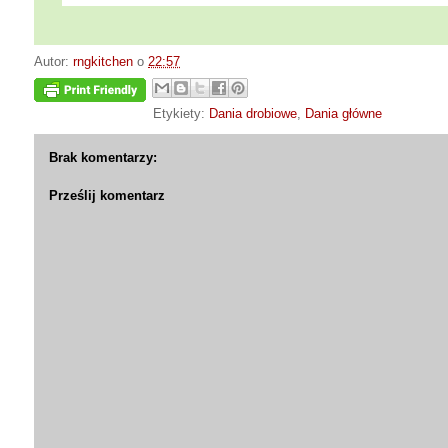
Autor:
rngkitchen
o
22:57
Etykiety:
Dania drobiowe
,
Dania główne
Brak komentarzy:
Prześlij komentarz