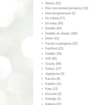
Desery
(91)
Dna moczanowa (przepisy)
(16)
Dnia bezglutenowe
(3)
Do chleba
(77)
Do kawy
(95)
Dodatki
(63)
Dodatki do obiadu
(106)
Drinki
(41)
Fasola szparagowa
(22)
Fastfood
(22)
Gołąbki
(35)
Grill
(40)
Grzyby
(89)
Gulasz
(27)
Jagnięcina
(3)
Kaczka
(8)
Kalafior
(11)
Karp
(13)
Kiszonki
(2)
Koktajle
(2)
Kolacja
(37)