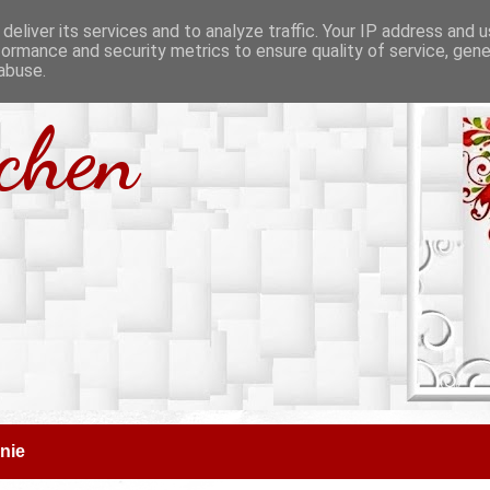
deliver its services and to analyze traffic. Your IP address and 
formance and security metrics to ensure quality of service, gen
abuse.
tchen
nie