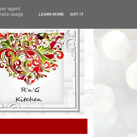
user-agent
erate usage
LEARN MORE
GOT IT