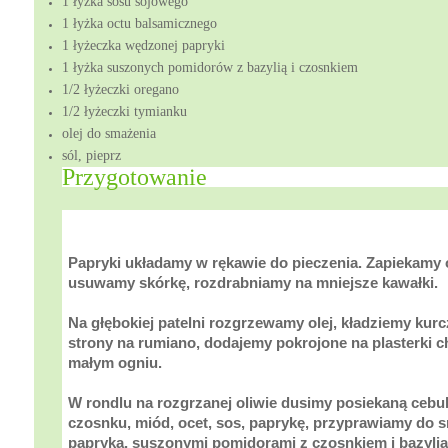
1 łyżka sosu sojowego
1 łyżka octu balsamicznego
1 łyżeczka wędzonej papryki
1 łyżka suszonych pomidorów z bazylią i czosnkiem
1/2 łyżeczki oregano
1/2 łyżeczki tymianku
olej do smażenia
sól, pieprz
Przygotowanie
Papryki układamy w rękawie do pieczenia. Zapiekamy
usuwamy skórkę, rozdrabniamy na mniejsze kawałki.
Na głębokiej patelni rozgrzewamy olej, kładziemy kur
strony na rumiano, dodajemy pokrojone na plasterki 
małym ogniu.
W rondlu na rozgrzanej oliwie dusimy posiekaną cebu
czosnku, miód, ocet, sos, paprykę, przyprawiamy d
papryką, suszonymi pomidorami z czosnkiem i bazylią,