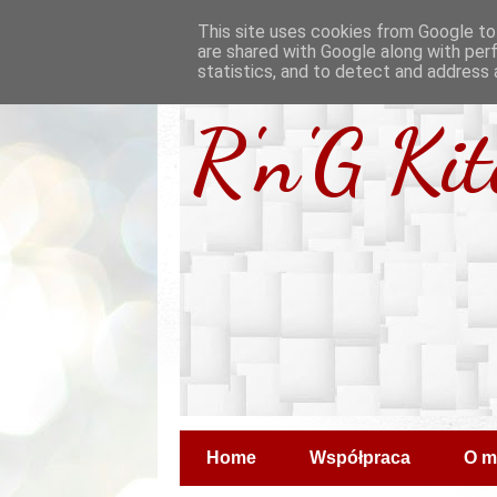
This site uses cookies from Google to 
are shared with Google along with per
statistics, and to detect and address 
R'n'G Ki
Home
Współpraca
O m