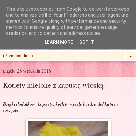
This site uses cookies from Google to deliver its services
and to analyze traffic. Your IP address and user-agent are
shared with Google along with performance and security
metrics to ensure quality of service, generate usage
R'n'G Kitchen
statistics, and to detect and address abuse.
LEARN MORE
GOT IT
▼
piątek, 28 września 2018
Kotlety mielone z kapustą włoską
Dzięki dodatkowi kapusty, kotlety wyszły bardzo delikatne i
soczyste.