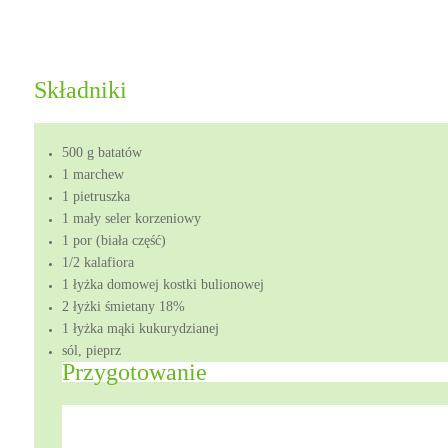
Składniki
500 g batatów
1 marchew
1 pietruszka
1 mały seler korzeniowy
1 por (biała część)
1/2 kalafiora
1 łyżka domowej kostki bulionowej
2 łyżki śmietany 18%
1 łyżka mąki kukurydzianej
sól, pieprz
Przygotowanie