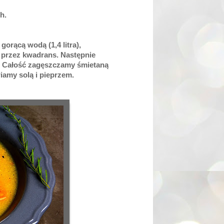
h.
 gorącą wodą (
1,4 litra
),
 przez kwadrans. Następnie
n. Całość zagęszczamy śmietaną
amy solą i pieprzem.