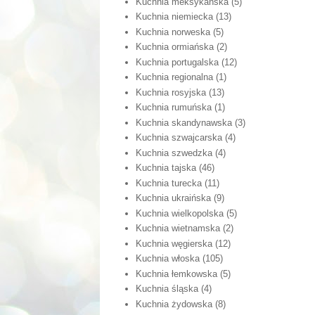
Kuchnia meksykańska
(5)
Kuchnia niemiecka
(13)
Kuchnia norweska
(5)
Kuchnia ormiańska
(2)
Kuchnia portugalska
(12)
Kuchnia regionalna
(1)
Kuchnia rosyjska
(13)
Kuchnia rumuńska
(1)
Kuchnia skandynawska
(3)
Kuchnia szwajcarska
(4)
Kuchnia szwedzka
(4)
Kuchnia tajska
(46)
Kuchnia turecka
(11)
Kuchnia ukraińska
(9)
Kuchnia wielkopolska
(5)
Kuchnia wietnamska
(2)
Kuchnia węgierska
(12)
Kuchnia włoska
(105)
Kuchnia łemkowska
(5)
Kuchnia śląska
(4)
Kuchnia żydowska
(8)