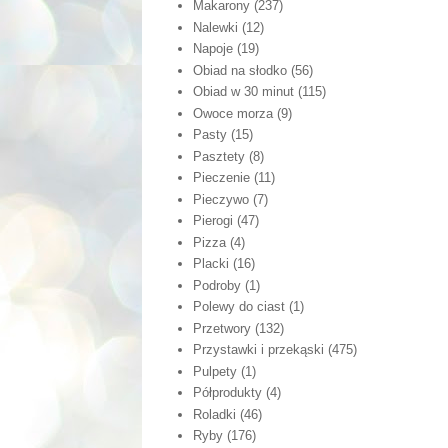
Makarony
(237)
Nalewki
(12)
Napoje
(19)
Obiad na słodko
(56)
Obiad w 30 minut
(115)
Owoce morza
(9)
Pasty
(15)
Pasztety
(8)
Pieczenie
(11)
Pieczywo
(7)
Pierogi
(47)
Pizza
(4)
Placki
(16)
Podroby
(1)
Polewy do ciast
(1)
Przetwory
(132)
Przystawki i przekąski
(475)
Pulpety
(1)
Półprodukty
(4)
Roladki
(46)
Ryby
(176)