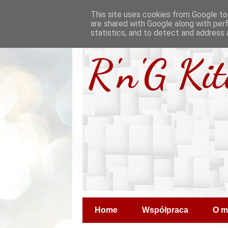
This site uses cookies from Google to 
are shared with Google along with per
statistics, and to detect and address 
R'n'G Ki
Home
Współpraca
O m