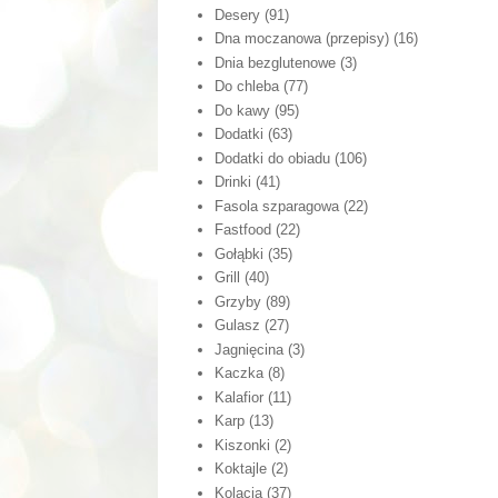
Desery
(91)
Dna moczanowa (przepisy)
(16)
Dnia bezglutenowe
(3)
Do chleba
(77)
Do kawy
(95)
Dodatki
(63)
Dodatki do obiadu
(106)
Drinki
(41)
Fasola szparagowa
(22)
Fastfood
(22)
Gołąbki
(35)
Grill
(40)
Grzyby
(89)
Gulasz
(27)
Jagnięcina
(3)
Kaczka
(8)
Kalafior
(11)
Karp
(13)
Kiszonki
(2)
Koktajle
(2)
Kolacja
(37)