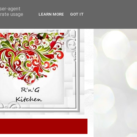
user-agent
erate usage
LEARN MORE
GOT IT