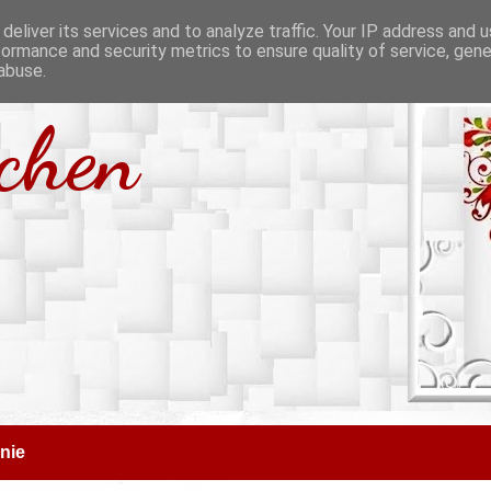
deliver its services and to analyze traffic. Your IP address and 
formance and security metrics to ensure quality of service, gen
abuse.
tchen
nie