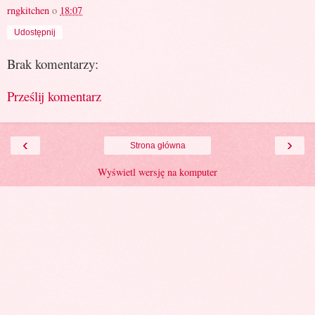
rngkitchen
o
18:07
Udostępnij
Brak komentarzy:
Prześlij komentarz
‹
›
Strona główna
Wyświetl wersję na komputer