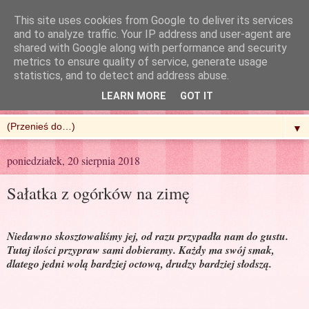
This site uses cookies from Google to deliver its services
and to analyze traffic. Your IP address and user-agent are
shared with Google along with performance and security
metrics to ensure quality of service, generate usage
R'n'G Kitchen
statistics, and to detect and address abuse.
LEARN MORE
GOT IT
▼
poniedziałek, 20 sierpnia 2018
Sałatka z ogórków na zimę
Niedawno skosztowaliśmy jej, od razu przypadła nam do gustu.
Tutaj ilości przypraw sami dobieramy. Każdy ma swój smak,
dlatego jedni wolą bardziej octową, drudzy bardziej słodszą.