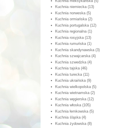
Kuchnia meksykańska
(5)
Kuchnia niemiecka
(13)
Kuchnia norweska
(5)
Kuchnia ormiańska
(2)
Kuchnia portugalska
(12)
Kuchnia regionalna
(1)
Kuchnia rosyjska
(13)
Kuchnia rumuńska
(1)
Kuchnia skandynawska
(3)
Kuchnia szwajcarska
(4)
Kuchnia szwedzka
(4)
Kuchnia tajska
(46)
Kuchnia turecka
(11)
Kuchnia ukraińska
(9)
Kuchnia wielkopolska
(5)
Kuchnia wietnamska
(2)
Kuchnia węgierska
(12)
Kuchnia włoska
(105)
Kuchnia łemkowska
(5)
Kuchnia śląska
(4)
Kuchnia żydowska
(8)