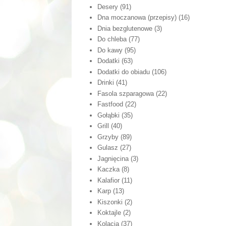
Desery
(91)
Dna moczanowa (przepisy)
(16)
Dnia bezglutenowe
(3)
Do chleba
(77)
Do kawy
(95)
Dodatki
(63)
Dodatki do obiadu
(106)
Drinki
(41)
Fasola szparagowa
(22)
Fastfood
(22)
Gołąbki
(35)
Grill
(40)
Grzyby
(89)
Gulasz
(27)
Jagnięcina
(3)
Kaczka
(8)
Kalafior
(11)
Karp
(13)
Kiszonki
(2)
Koktajle
(2)
Kolacja
(37)