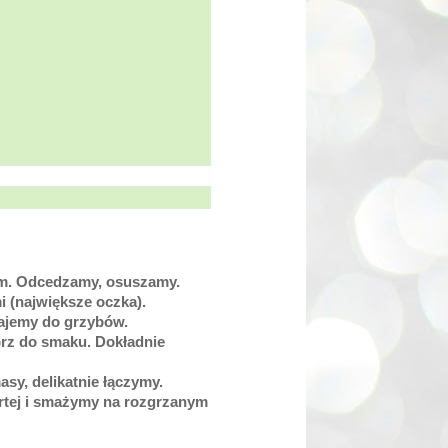
ym. Odcedzamy, osuszamy.
 (największe oczka).
dajemy do grzybów.
eprz do smaku. Dokładnie
sy, delikatnie łączymy.
artej i smażymy na rozgrzanym