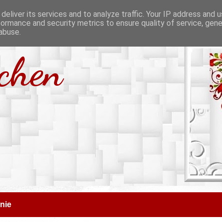
deliver its services and to analyze traffic. Your IP address and 
formance and security metrics to ensure quality of service, gen
abuse.
tchen
nie