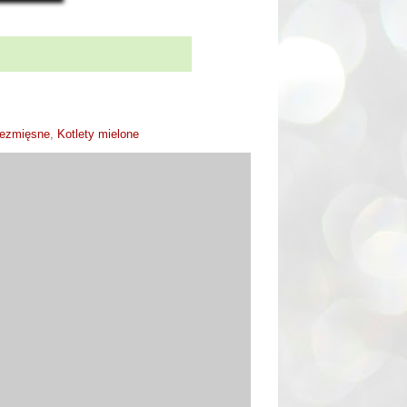
bezmięsne
,
Kotlety mielone