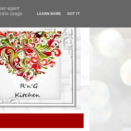
user-agent
erate usage
LEARN MORE
GOT IT