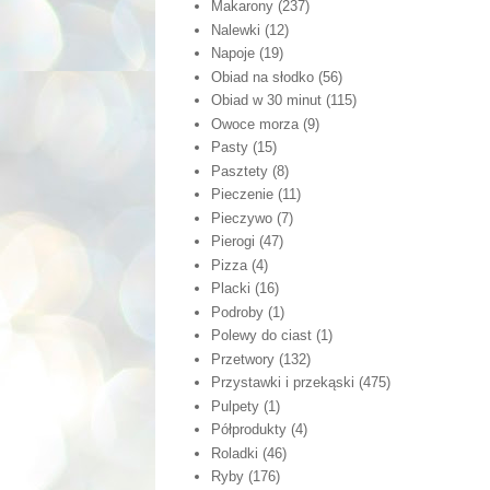
Makarony
(237)
Nalewki
(12)
Napoje
(19)
Obiad na słodko
(56)
Obiad w 30 minut
(115)
Owoce morza
(9)
Pasty
(15)
Pasztety
(8)
Pieczenie
(11)
Pieczywo
(7)
Pierogi
(47)
Pizza
(4)
Placki
(16)
Podroby
(1)
Polewy do ciast
(1)
Przetwory
(132)
Przystawki i przekąski
(475)
Pulpety
(1)
Półprodukty
(4)
Roladki
(46)
Ryby
(176)