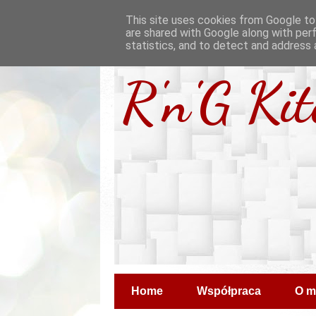
This site uses cookies from Google to 
are shared with Google along with per
statistics, and to detect and address 
R'n'G Ki
Home
Współpraca
O m