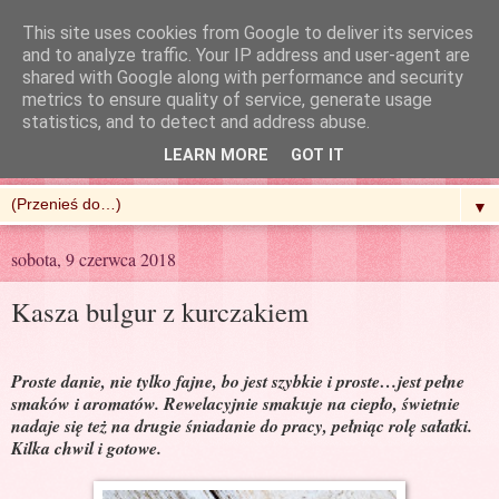
This site uses cookies from Google to deliver its services
and to analyze traffic. Your IP address and user-agent are
shared with Google along with performance and security
metrics to ensure quality of service, generate usage
R'n'G Kitchen
statistics, and to detect and address abuse.
LEARN MORE
GOT IT
▼
sobota, 9 czerwca 2018
Kasza bulgur z kurczakiem
Proste danie, nie tylko fajne, bo jest szybkie i proste…jest pełne
smaków i aromatów. Rewelacyjnie smakuje na ciepło, świetnie
nadaje się też na drugie śniadanie do pracy, pełniąc rolę sałatki.
Kilka chwil i gotowe.