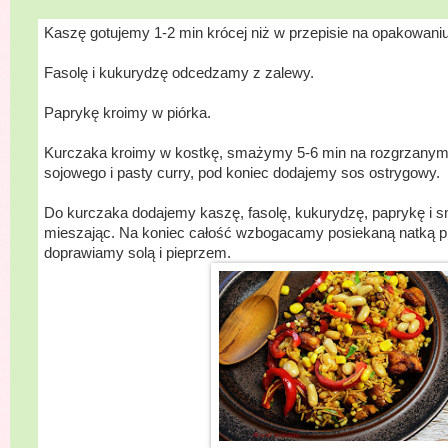
O
Kaszę gotujemy 1-2 min krócej niż w przepisie na opakowan
Fasolę i kukurydzę odcedzamy z zalewy.
Paprykę kroimy w piórka.
Kurczaka kroimy w kostkę, smażymy 5-6 min na rozgrzanym 
sojowego i pasty curry, pod koniec dodajemy sos ostrygowy.
Do kurczaka dodajemy kaszę, fasolę, kukurydzę, paprykę i s
mieszając. Na koniec całość wzbogacamy posiekaną natką pi
doprawiamy solą i pieprzem.