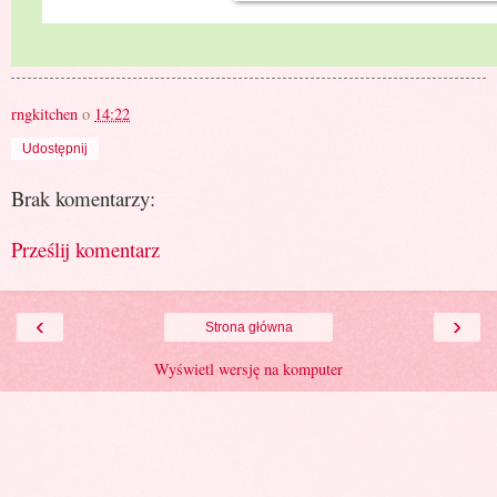
rngkitchen
o
14:22
Udostępnij
Brak komentarzy:
Prześlij komentarz
‹
›
Strona główna
Wyświetl wersję na komputer