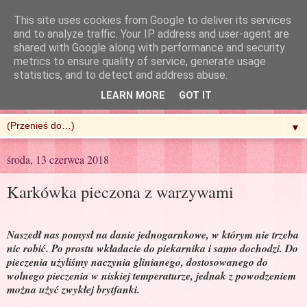
This site uses cookies from Google to deliver its services
and to analyze traffic. Your IP address and user-agent are
shared with Google along with performance and security
metrics to ensure quality of service, generate usage
R'n'G Kitchen
statistics, and to detect and address abuse.
LEARN MORE
GOT IT
▼
środa, 13 czerwca 2018
Karkówka pieczona z warzywami
Naszedł nas pomysł na danie jednogarnkowe, w którym nie trzeba
nic robić. Po prostu wkładacie do piekarnika i samo dochodzi. Do
pieczenia użyliśmy naczynia glinianego, dostosowanego do
wolnego pieczenia w niskiej temperaturze, jednak z powodzeniem
można użyć zwykłej brytfanki.