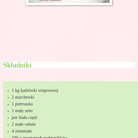
Składniki
1 kg karkówki wieprzowej
2 marchewki
1 pietruszka
1 mały seler
por biała część
2 małe cebule
4 ziemniaki
100 g mrożonych podgrzybków