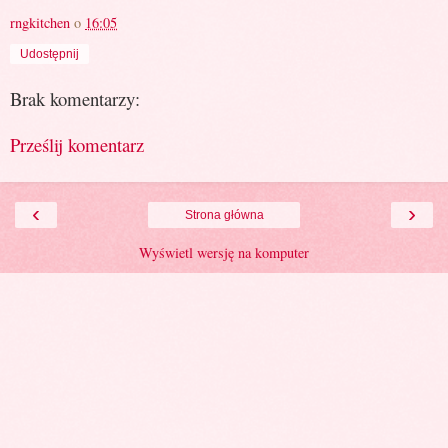
rngkitchen
o
16:05
Udostępnij
Brak komentarzy:
Prześlij komentarz
‹
›
Strona główna
Wyświetl wersję na komputer