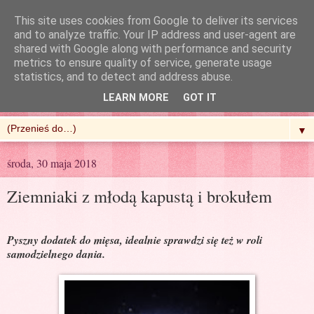
This site uses cookies from Google to deliver its services
and to analyze traffic. Your IP address and user-agent are
shared with Google along with performance and security
metrics to ensure quality of service, generate usage
R'n'G Kitchen
statistics, and to detect and address abuse.
LEARN MORE
GOT IT
▼
środa, 30 maja 2018
Ziemniaki z młodą kapustą i brokułem
Pyszny dodatek do mięsa, idealnie sprawdzi się też w roli
samodzielnego dania.