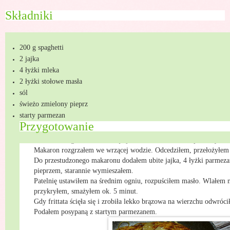
Składniki
200 g spaghetti
2 jajka
4 łyżki mleka
2 łyżki stołowe masła
sól
świeżo zmielony pieprz
starty parmezan
Przygotowanie
Makaron rozgrzałem we wrzącej wodzie. Odcedziłem, przełożyłem 
Makaron rozgrzałem we wrzącej wodzie. Odcedziłem, przełożyłem 
Do przestudzonego makaronu dodałem ubite jajka, 4 łyżki parmeza
pieprzem, starannie wymieszałem.
Patelnię ustawiłem na średnim ogniu, rozpuściłem masło. Wlałem 
przykryłem, smażyłem ok. 5 minut.
Gdy frittata ścięła się i zrobiła lekko brązowa na wierzchu odwróc
Podałem posypaną z startym parmezanem.