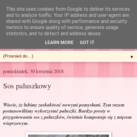
This site uses cookies from Google to deliver its services
and to analyze traffic. Your IP address and user-agent are
shared with Google along with performance and security
metrics to ensure quality of service, generate usage
R'n'G Kitchen
statistics, and to detect and address abuse.
LEARN MORE
GOT IT
▼
poniedziałek, 30 kwietnia 2018
Sos paluszkowy
Wiecie, że lubimy zaskakiwać nowymi pomysłami. Tym razem
postanowiliśmy wykorzystać paluszki. Bardzo prosty w
przygotowaniu sos z paluszków, świetnie komponuje się z mięsem
wieprzowym.