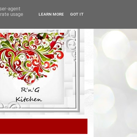
user-agent
erate usage
LEARN MORE
GOT IT