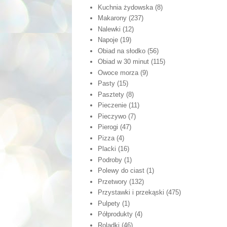
Kuchnia żydowska
(8)
Makarony
(237)
Nalewki
(12)
Napoje
(19)
Obiad na słodko
(56)
Obiad w 30 minut
(115)
Owoce morza
(9)
Pasty
(15)
Pasztety
(8)
Pieczenie
(11)
Pieczywo
(7)
Pierogi
(47)
Pizza
(4)
Placki
(16)
Podroby
(1)
Polewy do ciast
(1)
Przetwory
(132)
Przystawki i przekąski
(475)
Pulpety
(1)
Półprodukty
(4)
Roladki
(46)