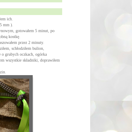
łem ich.
łem ich.
 5 mm ).
rynowym, gotowałem 5 minut, po
obną kostkę.
nszowałem przez 2 minuty.
iłem, schłodziłem bulion,
e o grubych oczkach, ogórka
łem wszystkie składniki, doprawiłem
zin.