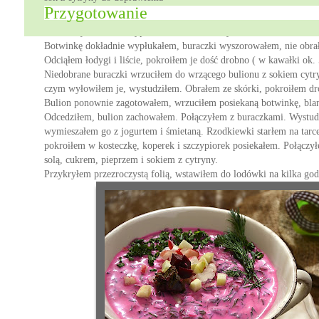
Przygotowanie
Botwinkę dokładnie wypłukałem, buraczki wyszorowałem, nie obra
Botwinkę dokładnie wypłukałem, buraczki wyszorowałem, nie obra
Odciąłem łodygi i liście, pokroiłem je dość drobno ( w kawałki ok.
Niedobrane buraczki wrzuciłem do wrzącego bulionu z sokiem cyt
czym wyłowiłem je, wystudziłem. Obrałem ze skórki, pokroiłem dr
Bulion ponownie zagotowałem, wrzuciłem posiekaną botwinkę, bla
Odcedziłem, bulion zachowałem. Połączyłem z buraczkami. Wystudz
wymieszałem go z jogurtem i śmietaną. Rzodkiewki starłem na tarc
pokroiłem w kosteczkę, koperek i szczypiorek posiekałem. Połączy
solą, cukrem, pieprzem i sokiem z cytryny.
Przykryłem przezroczystą folią, wstawiłem do lodówki na kilka god