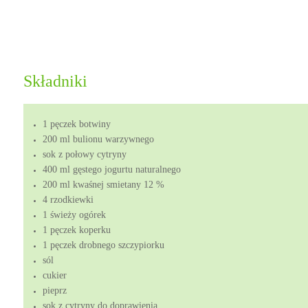
Składniki
1 pęczek botwiny
200 ml bulionu warzywnego
sok z połowy cytryny
400 ml gęstego jogurtu naturalnego
200 ml kwaśnej smietany 12 %
4 rzodkiewki
1 świeży ogórek
1 pęczek koperku
1 pęczek drobnego szczypiorku
sól
cukier
pieprz
sok z cytryny do doprawienia