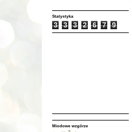
Statystyka
3
3
3
2
6
7
9
Miodowe wzgórze