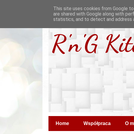
This site uses cookies from Google to 
are shared with Google along with per
statistics, and to detect and address 
R'n'G Ki
Home
Współpraca
O m