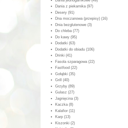
Dania jednogarnkowe
(49)
Dania z piekarnika
(97)
Desery
(91)
Dna moczanowa (przepisy)
(16)
Dnia bezglutenowe
(3)
Do chleba
(77)
Do kawy
(95)
Dodatki
(63)
Dodatki do obiadu
(106)
Drinki
(41)
Fasola szparagowa
(22)
Fastfood
(22)
Gołąbki
(35)
Grill
(40)
Grzyby
(89)
Gulasz
(27)
Jagnięcina
(3)
Kaczka
(8)
Kalafior
(11)
Karp
(13)
Kiszonki
(2)