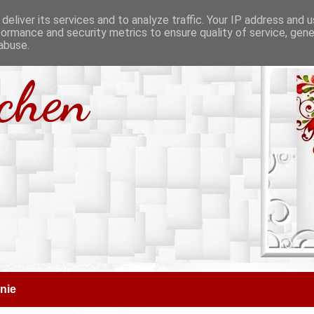
deliver its services and to analyze traffic. Your IP address and 
formance and security metrics to ensure quality of service, gen
abuse.
tchen
nie