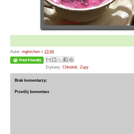
Autor:
rngkitchen
o
13:04
Etykiety:
Chłodnik
,
Zupy
Brak komentarzy:
Prześlij komentarz