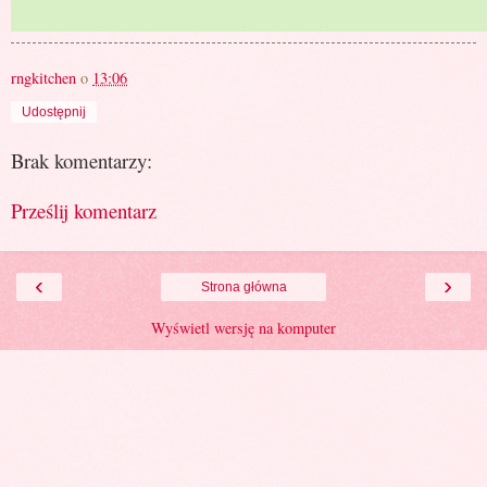
rngkitchen
o
13:06
Udostępnij
Brak komentarzy:
Prześlij komentarz
‹
›
Strona główna
Wyświetl wersję na komputer