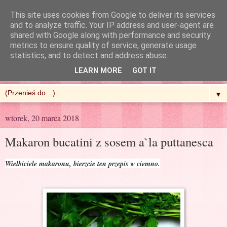
This site uses cookies from Google to deliver its services
and to analyze traffic. Your IP address and user-agent are
shared with Google along with performance and security
metrics to ensure quality of service, generate usage
R'n'G Kitchen
statistics, and to detect and address abuse.
LEARN MORE
GOT IT
▼
wtorek, 20 marca 2018
Makaron bucatini z sosem a`la puttanesca
Wielbiciele makaronu, bierzcie ten przepis w ciemno.