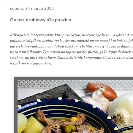
sobota, 24 marca 2018
Gulasz drobiowy a’la puszkin
Kilkanaście lat temu jakby ktoś powiedział, bierzcie i jedzcie…a gdzie! A
gulaszu z żołądków drobiowych. Aby urozmaicić menu naszej kuchni, co j
naszych doświadczeń i upodobań smakowych. Staramy się, by nasze dania n
wprost uwielbiamy. Tym razem na tapetę poszły puszki, jako fajny dodate
smakowym, jak i wizualnym. Gulasz świetnie komponuje się nie tylko z zie
wszelkimi rodzajami kasz.