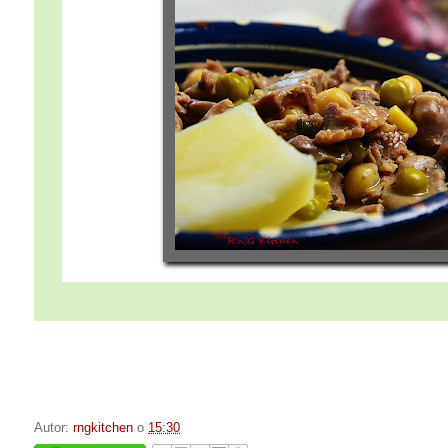
Autor:
rngkitchen
o
15:30