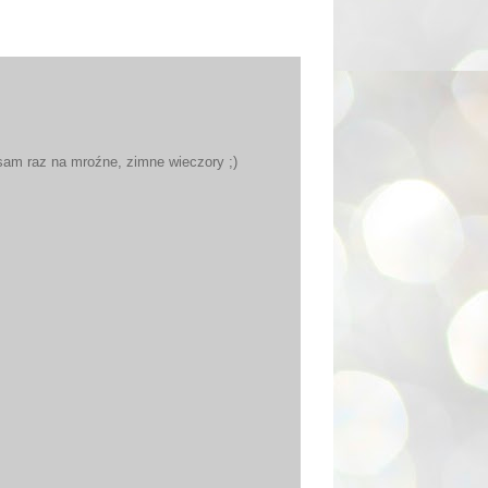
 sam raz na mroźne, zimne wieczory ;)