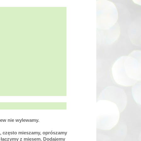
alew nie wylewamy.
, często mieszamy, oprószamy
e łączymy z mięsem. Dodajemy