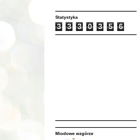
Statystyka
3
3
3
0
3
5
6
Miodowe wzgórze