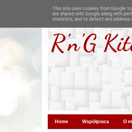
This site uses cookies from Google to 
are shared with Google along with per
statistics, and to detect and address 
R'n'G Ki
Home
Współpraca
O m