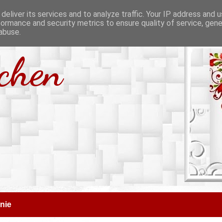
deliver its services and to analyze traffic. Your IP address and 
formance and security metrics to ensure quality of service, gen
abuse.
tchen
nie