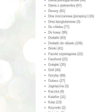
Dania jednogarnkowe
(49)
Dania z piekarnika
(97)
Desery
(91)
Dna moczanowa (przepisy)
(16)
Dnia bezglutenowe
(3)
Do chleba
(77)
Do kawy
(95)
Dodatki
(63)
Dodatki do obiadu
(106)
Drinki
(41)
Fasola szparagowa
(22)
Fastfood
(22)
Gołąbki
(35)
Grill
(40)
Grzyby
(89)
Gulasz
(27)
Jagnięcina
(3)
Kaczka
(8)
Kalafior
(11)
Karp
(13)
Kiszonki
(2)