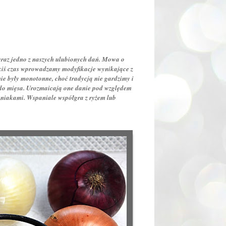
 teraz jedno z naszych ulubionych dań. Mowa o
akiś czas wprowadzamy modyfikacje wynikające z
ie były monotonne, choć tradycją nie gardzimy i
k do mięsa. Urozmaicają one danie pod względem
mniakami. Wspaniale współgra z ryżem lub