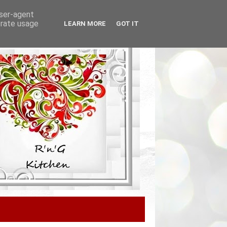
user-agent
erate usage
LEARN MORE
GOT IT