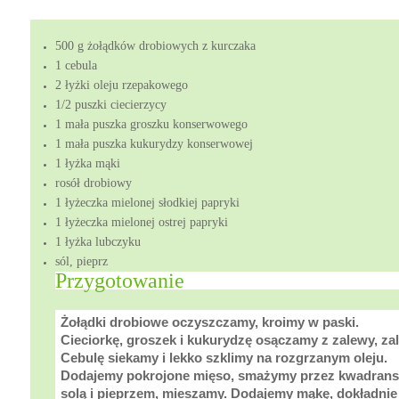
500 g żołądków drobiowych z kurczaka
1 cebula
2 łyżki oleju rzepakowego
1/2 puszki ciecierzycy
1 mała puszka groszku konserwowego
1 mała puszka kukurydzy konserwowej
1 łyżka mąki
rosół drobiowy
1 łyżeczka mielonej słodkiej papryki
1 łyżeczka mielonej ostrej papryki
1 łyżka lubczyku
sól, pieprz
Przygotowanie
Żołądki drobiowe oczyszczamy, kroimy w paski.
Cieciorkę, groszek i kukurydzę osączamy z zalewy, z
Cebulę siekamy i lekko szklimy na rozgrzanym oleju.
Dodajemy pokrojone mięso, smażymy przez kwadrans
solą i pieprzem, mieszamy. Dodajemy mąkę, dokładni