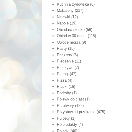
Kuchnia żydowska
(8)
Makarony
(237)
Nalewki
(12)
Napoje
(19)
Obiad na słodko
(56)
Obiad w 30 minut
(115)
Owoce morza
(9)
Pasty
(15)
Pasztety
(8)
Pieczenie
(11)
Pieczywo
(7)
Pierogi
(47)
Pizza
(4)
Placki
(16)
Podroby
(1)
Polewy do ciast
(1)
Przetwory
(132)
Przystawki i przekąski
(475)
Pulpety
(1)
Półprodukty
(4)
Roladki
(46)