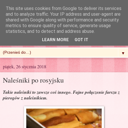
This site uses cookies from Google to deliver its services
and to analyze traffic. Your IP address and user-agent are
shared with Google along with performance and security
metrics to ensure quality of service, generate usage
R'n'G Kitchen
statistics, and to detect and address abuse.
LEARN MORE
GOT IT
▼
piątek, 26 stycznia 2018
Naleśniki po rosyjsku
Takie naleśniki to zawsze coś innego. Fajne połączenie farszu z
pierogów z naleśnikiem.