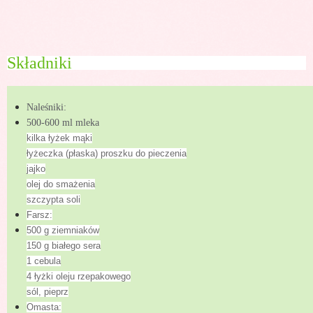
Składniki
Naleśniki:
500-600 ml mleka
kilka łyżek mąki
łyżeczka (płaska) proszku do pieczenia
jajko
olej do smażenia
szczypta soli
Farsz:
500 g ziemniaków
150 g białego sera
1 cebula
4 łyżki oleju rzepakowego
sól, pieprz
Omasta: