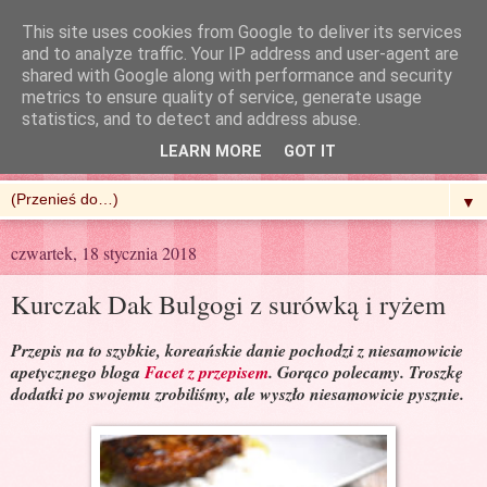
This site uses cookies from Google to deliver its services
and to analyze traffic. Your IP address and user-agent are
shared with Google along with performance and security
metrics to ensure quality of service, generate usage
R'n'G Kitchen
statistics, and to detect and address abuse.
LEARN MORE
GOT IT
▼
czwartek, 18 stycznia 2018
Kurczak Dak Bulgogi z surówką i ryżem
Przepis na to szybkie, koreańskie danie pochodzi z niesamowicie
apetycznego bloga
Facet z przepisem
. Gorąco polecamy. Troszkę
dodatki po swojemu zrobiliśmy, ale wyszło niesamowicie pysznie.