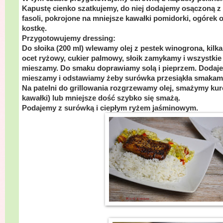
Kapustę cienko szatkujemy, do niej dodajemy osączoną z 
fasoli, pokrojone na mniejsze kawałki pomidorki, ogórek 
kostkę.
Przygotowujemy dressing:
Do słoika (200 ml) wlewamy olej z pestek winogrona, kilk
ocet ryżowy, cukier palmowy, słoik zamykamy i wszystkie 
mieszamy. Do smaku doprawiamy solą i pieprzem. Dodaje
mieszamy i odstawiamy żeby surówka przesiąkła smakami
Na patelni do grillowania rozgrzewamy olej, smażymy kur
kawałki) lub mniejsze dość szybko się smażą.
Podajemy z surówką i ciepłym ryżem jaśminowym.