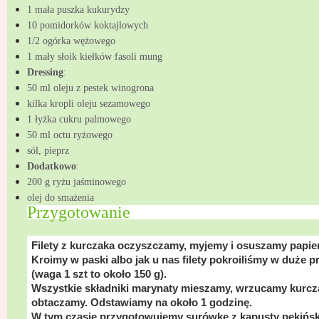
1 mała puszka kukurydzy
10 pomidorków koktajlowych
1/2 ogórka wężowego
1 mały słoik kiełków fasoli mung
Dressing
:
50 ml oleju z pestek winogrona
kilka kropli oleju sezamowego
1 łyżka cukru palmowego
50 ml octu ryżowego
sól, pieprz
Dodatkowo
:
200 g ryżu jaśminowego
olej do smażenia
Przygotowanie
Filety z kurczaka oczyszczamy, myjemy i osuszamy papi
Kroimy w paski albo jak u nas filety pokroiliśmy w duże 
(waga 1 szt to około
150 g
).
Wszystkie składniki marynaty mieszamy, wrzucamy kurcza
obtaczamy. Odstawiamy na około 1 godzinę.
W tym czasie przygotowujemy surówkę z kapusty pekiński