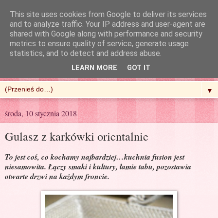
This site uses cookies from Google to deliver its services
and to analyze traffic. Your IP address and user-agent are
shared with Google along with performance and security
metrics to ensure quality of service, generate usage
R'n'G Kitchen
statistics, and to detect and address abuse.
LEARN MORE
GOT IT
▼
środa, 10 stycznia 2018
Gulasz z karkówki orientalnie
To jest coś, co kochamy najbardziej…kuchnia fusion jest
niesamowita. Łączy smaki i kultury, łamie tabu, pozostawia
otwarte drzwi na każdym froncie.