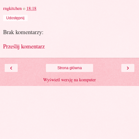
rngkitchen
o
18:18
Udostępnij
Brak komentarzy:
Prześlij komentarz
‹
›
Strona główna
Wyświetl wersję na komputer