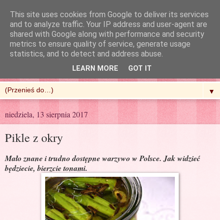
This site uses cookies from Google to deliver its services
and to analyze traffic. Your IP address and user-agent are
shared with Google along with performance and security
metrics to ensure quality of service, generate usage
R'n'G Kitchen
statistics, and to detect and address abuse.
LEARN MORE
GOT IT
▼
niedziela, 13 sierpnia 2017
Pikle z okry
Mało znane i trudno dostępne warzywo w Polsce. Jak widzieć
będziecie, bierzcie tonami.