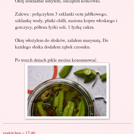
Okrę dokładnie umyłem, odciąłem końcówki.
Zalewa : połączyłem 3 szklanki octu jabłkowego,
szklankę wody, płatki chilli, nasiona kopru włoskiego i
gorczycy, półtora łyżki soli, 1 łyżkę cukru.
Okrę włożyłem do słoików, zalałem marynatą. Do
każdego słoika dodałem ząbek czosnku.
Po trzech dniach pikle można konsumować.
rngkitchen
o
17:40