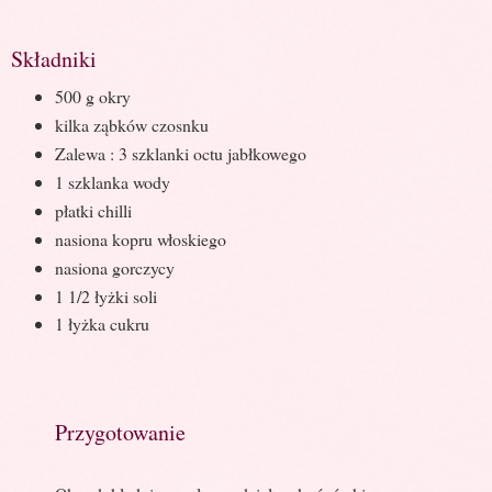
Składniki
500 g okry
kilka ząbków czosnku
Zalewa : 3 szklanki octu jabłkowego
1 szklanka wody
płatki chilli
nasiona kopru włoskiego
nasiona gorczycy
1 1/2 łyżki soli
1 łyżka cukru
Przygotowanie