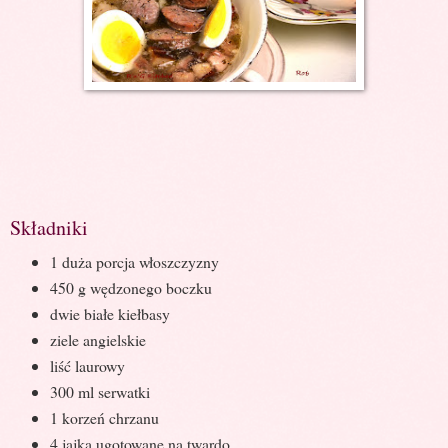
Składniki
1 duża porcja włoszczyzny
450 g wędzonego boczku
dwie białe kiełbasy
ziele angielskie
liść laurowy
300 ml serwatki
1 korzeń chrzanu
4 jajka ugotowane na twardo