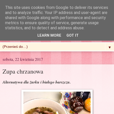
This site uses cookies from Google to deliver its services
and to analyze traffic. Your IP address and user-agent are
shared with Google along with performance and security
metrics to ensure quality of service, generate usage
R'n'G Kitchen
statistics, and to detect and address abuse.
LEARN MORE
GOT IT
▼
sobota, 22 kwietnia 2017
Zupa chrzanowa
Alternatywa dla żurku i białego barszczu.