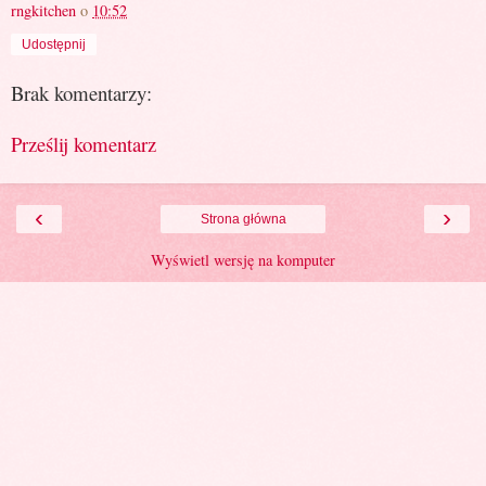
rngkitchen
o
10:52
Udostępnij
Brak komentarzy:
Prześlij komentarz
‹
›
Strona główna
Wyświetl wersję na komputer